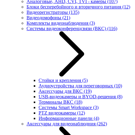
Аналоговые, AHD, CVI, TVI - камеры
(107)
Блоки бесперебойного и вторичного питания
(12)
Видеорегистраторы
(135)
Видеодомофоны
(21)
Комплекты видеонаблюдения
(3)
Системы видеоконференцсвязи (ВКС)
(116)
Стойки и крепления
(5)
Аудиоустройства для переговорных
(10)
Аксессуары для ВКС
(19)
USB-видеокамеры и BYOD-решения
(8)
Терминалы ВКС
(18)
Системы Smart Workspace
(3)
PTZ видеокамеры
(12)
Информационные панели
(4)
Аксессуары для видеонаблюдния
(262)