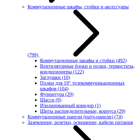
Коммутационные шкафы, стойки и аксессуары
(799)
Коммутационные шкафы и стойки
(492)
Вентиляторные блоки и полки, термостаты,
кондиционеры
(122)
Заглушки
(10)
Полки для 19" телекоммуникационных
шкафов
(104)
Фурнитура
(29)
Шасси
(9)
Изолированный коридор
(1)
Щиты распределительные, корпуса
(29)
Коммутационные панели (патч-панели)
(74)
Заземление, розетки, освещение, кабели питания