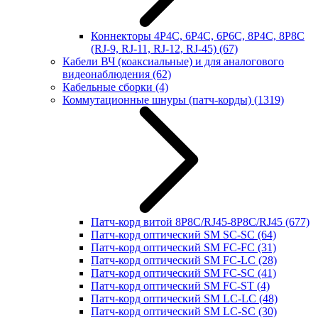
Коннекторы 4P4C, 6P4C, 6P6C, 8P4C, 8P8C
(RJ-9, RJ-11, RJ-12, RJ-45)
(67)
Кабели ВЧ (коаксиальные) и для аналогового
видеонаблюдения
(62)
Кабельные сборки
(4)
Коммутационные шнуры (патч-корды)
(1319)
Патч-корд витой 8P8C/RJ45-8P8C/RJ45
(677)
Патч-корд оптический SM SC-SC
(64)
Патч-корд оптический SM FC-FC
(31)
Патч-корд оптический SM FC-LC
(28)
Патч-корд оптический SM FC-SC
(41)
Патч-корд оптический SM FC-ST
(4)
Патч-корд оптический SM LC-LC
(48)
Патч-корд оптический SM LC-SC
(30)