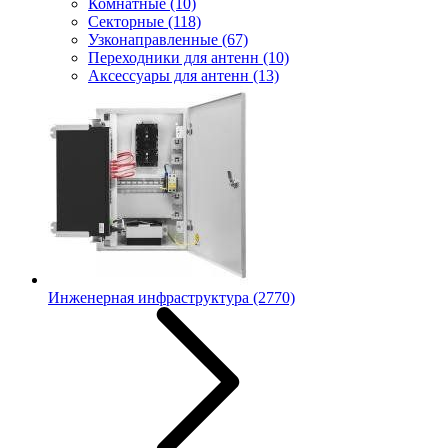
Комнатные
(10)
Секторные
(118)
Узконаправленные
(67)
Переходники для антенн
(10)
Аксессуары для антенн
(13)
Инженерная инфраструктура
(2770)