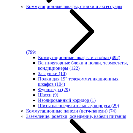
Коммутационные шкафы, стойки и аксессуары
(799)
Коммутационные шкафы и стойки
(492)
Вентиляторные блоки и полки, термостаты,
кондиционеры
(122)
Заглушки
(10)
Полки для 19" телекоммуникационных
шкафов
(104)
Фурнитура
(29)
Шасси
(9)
Изолированный коридор
(1)
Щиты распределительные, корпуса
(29)
Коммутационные панели (патч-панели)
(74)
Заземление, розетки, освещение, кабели питания