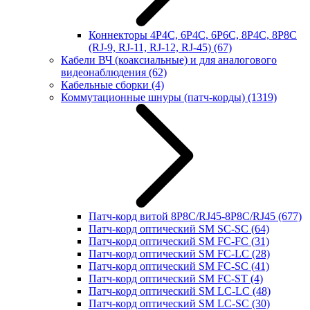
Коннекторы 4P4C, 6P4C, 6P6C, 8P4C, 8P8C
(RJ-9, RJ-11, RJ-12, RJ-45)
(67)
Кабели ВЧ (коаксиальные) и для аналогового
видеонаблюдения
(62)
Кабельные сборки
(4)
Коммутационные шнуры (патч-корды)
(1319)
Патч-корд витой 8P8C/RJ45-8P8C/RJ45
(677)
Патч-корд оптический SM SC-SC
(64)
Патч-корд оптический SM FC-FC
(31)
Патч-корд оптический SM FC-LC
(28)
Патч-корд оптический SM FC-SC
(41)
Патч-корд оптический SM FC-ST
(4)
Патч-корд оптический SM LC-LC
(48)
Патч-корд оптический SM LC-SC
(30)