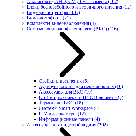
Аналоговые, AHD, CVI, TVI - камеры
(107)
Блоки бесперебойного и вторичного питания
(12)
Видеорегистраторы
(135)
Видеодомофоны
(21)
Комплекты видеонаблюдения
(3)
Системы видеоконференцсвязи (ВКС)
(116)
Стойки и крепления
(5)
Аудиоустройства для переговорных
(10)
Аксессуары для ВКС
(19)
USB-видеокамеры и BYOD-решения
(8)
Терминалы ВКС
(18)
Системы Smart Workspace
(3)
PTZ видеокамеры
(12)
Информационные панели
(4)
Аксессуары для видеонаблюдния
(262)