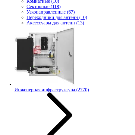
Комнатные
(10)
Секторные
(118)
Узконаправленные
(67)
Переходники для антенн
(10)
Аксессуары для антенн
(13)
Инженерная инфраструктура
(2770)