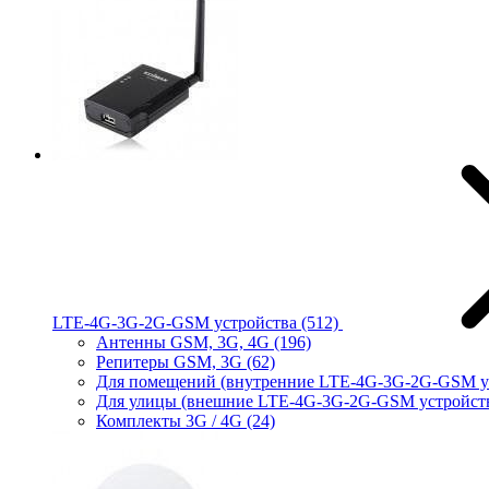
LTE-4G-3G-2G-GSM устройства
(512)
Антенны GSM, 3G, 4G
(196)
Репитеры GSM, 3G
(62)
Для помещений (внутренние LTE-4G-3G-2G-GSM у
Для улицы (внешние LTE-4G-3G-2G-GSM устройст
Комплекты 3G / 4G
(24)