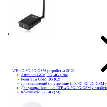
LTE-4G-3G-2G-GSM устройства
(512)
Антенны GSM, 3G, 4G
(196)
Репитеры GSM, 3G
(62)
Для помещений (внутренние LTE-4G-3G-2G-GSM у
Для улицы (внешние LTE-4G-3G-2G-GSM устройст
Комплекты 3G / 4G
(24)