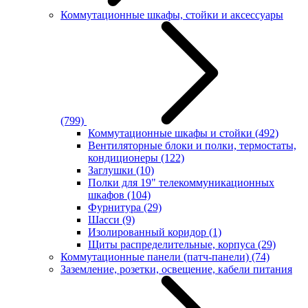
Коммутационные шкафы, стойки и аксессуары
(799)
Коммутационные шкафы и стойки
(492)
Вентиляторные блоки и полки, термостаты,
кондиционеры
(122)
Заглушки
(10)
Полки для 19" телекоммуникационных
шкафов
(104)
Фурнитура
(29)
Шасси
(9)
Изолированный коридор
(1)
Щиты распределительные, корпуса
(29)
Коммутационные панели (патч-панели)
(74)
Заземление, розетки, освещение, кабели питания