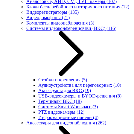
Аналоговые, AHD, CVI, TVI - камеры
(107)
Блоки бесперебойного и вторичного питания
(12)
Видеорегистраторы
(135)
Видеодомофоны
(21)
Комплекты видеонаблюдения
(3)
Системы видеоконференцсвязи (ВКС)
(116)
Стойки и крепления
(5)
Аудиоустройства для переговорных
(10)
Аксессуары для ВКС
(19)
USB-видеокамеры и BYOD-решения
(8)
Терминалы ВКС
(18)
Системы Smart Workspace
(3)
PTZ видеокамеры
(12)
Информационные панели
(4)
Аксессуары для видеонаблюдния
(262)