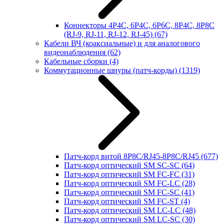
Коннекторы 4P4C, 6P4C, 6P6C, 8P4C, 8P8C
(RJ-9, RJ-11, RJ-12, RJ-45)
(67)
Кабели ВЧ (коаксиальные) и для аналогового
видеонаблюдения
(62)
Кабельные сборки
(4)
Коммутационные шнуры (патч-корды)
(1319)
Патч-корд витой 8P8C/RJ45-8P8C/RJ45
(677)
Патч-корд оптический SM SC-SC
(64)
Патч-корд оптический SM FC-FC
(31)
Патч-корд оптический SM FC-LC
(28)
Патч-корд оптический SM FC-SC
(41)
Патч-корд оптический SM FC-ST
(4)
Патч-корд оптический SM LC-LC
(48)
Патч-корд оптический SM LC-SC
(30)