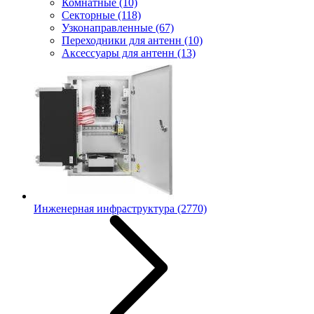
Комнатные
(10)
Секторные
(118)
Узконаправленные
(67)
Переходники для антенн
(10)
Аксессуары для антенн
(13)
Инженерная инфраструктура
(2770)