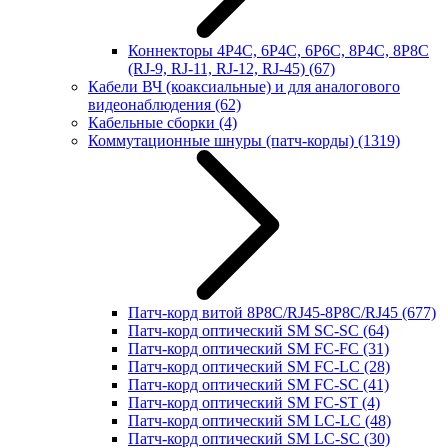
Коннекторы 4P4C, 6P4C, 6P6C, 8P4C, 8P8C
(RJ-9, RJ-11, RJ-12, RJ-45)
(67)
Кабели ВЧ (коаксиальные) и для аналогового
видеонаблюдения
(62)
Кабельные сборки
(4)
Коммутационные шнуры (патч-корды)
(1319)
Патч-корд витой 8P8C/RJ45-8P8C/RJ45
(677)
Патч-корд оптический SM SC-SC
(64)
Патч-корд оптический SM FC-FC
(31)
Патч-корд оптический SM FC-LC
(28)
Патч-корд оптический SM FC-SC
(41)
Патч-корд оптический SM FC-ST
(4)
Патч-корд оптический SM LC-LC
(48)
Патч-корд оптический SM LC-SC
(30)