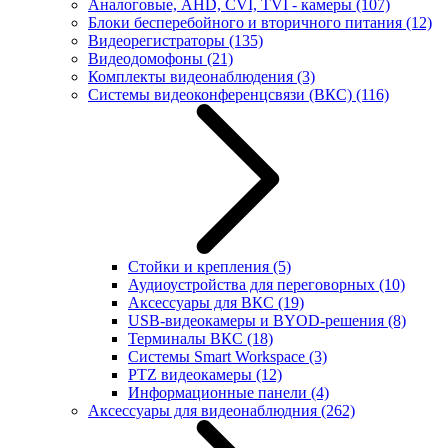
Аналоговые, AHD, CVI, TVI - камеры
(107)
Блоки бесперебойного и вторичного питания
(12)
Видеорегистраторы
(135)
Видеодомофоны
(21)
Комплекты видеонаблюдения
(3)
Системы видеоконференцсвязи (ВКС)
(116)
Стойки и крепления
(5)
Аудиоустройства для переговорных
(10)
Аксессуары для ВКС
(19)
USB-видеокамеры и BYOD-решения
(8)
Терминалы ВКС
(18)
Системы Smart Workspace
(3)
PTZ видеокамеры
(12)
Информационные панели
(4)
Аксессуары для видеонаблюдния
(262)