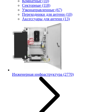
Комнатные
(10)
Секторные
(118)
Узконаправленные
(67)
Переходники для антенн
(10)
Аксессуары для антенн
(13)
Инженерная инфраструктура
(2770)