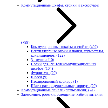
Коммутационные шкафы, стойки и аксессуары
(799)
Коммутационные шкафы и стойки
(492)
Вентиляторные блоки и полки, термостаты,
кондиционеры
(122)
Заглушки
(10)
Полки для 19" телекоммуникационных
шкафов
(104)
Фурнитура
(29)
Шасси
(9)
Изолированный коридор
(1)
Щиты распределительные, корпуса
(29)
Коммутационные панели (патч-панели)
(74)
Заземление, розетки, освещение, кабели питания