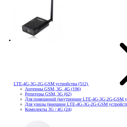
LTE-4G-3G-2G-GSM устройства
(512)
Антенны GSM, 3G, 4G
(196)
Репитеры GSM, 3G
(62)
Для помещений (внутренние LTE-4G-3G-2G-GSM у
Для улицы (внешние LTE-4G-3G-2G-GSM устройст
Комплекты 3G / 4G
(24)