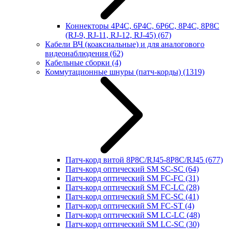
Коннекторы 4P4C, 6P4C, 6P6C, 8P4C, 8P8C
(RJ-9, RJ-11, RJ-12, RJ-45)
(67)
Кабели ВЧ (коаксиальные) и для аналогового
видеонаблюдения
(62)
Кабельные сборки
(4)
Коммутационные шнуры (патч-корды)
(1319)
Патч-корд витой 8P8C/RJ45-8P8C/RJ45
(677)
Патч-корд оптический SM SC-SC
(64)
Патч-корд оптический SM FC-FC
(31)
Патч-корд оптический SM FC-LC
(28)
Патч-корд оптический SM FC-SC
(41)
Патч-корд оптический SM FC-ST
(4)
Патч-корд оптический SM LC-LC
(48)
Патч-корд оптический SM LC-SC
(30)