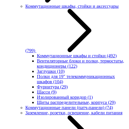
Коммутационные шкафы, стойки и аксессуары
(799)
Коммутационные шкафы и стойки
(492)
Вентиляторные блоки и полки, термостаты,
кондиционеры
(122)
Заглушки
(10)
Полки для 19" телекоммуникационных
шкафов
(104)
Фурнитура
(29)
Шасси
(9)
Изолированный коридор
(1)
Щиты распределительные, корпуса
(29)
Коммутационные панели (патч-панели)
(74)
Заземление, розетки, освещение, кабели питания