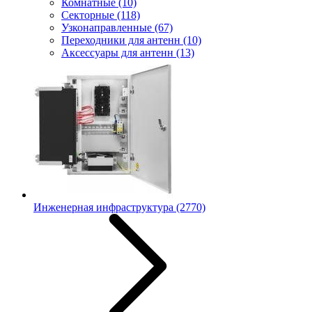
Комнатные
(10)
Секторные
(118)
Узконаправленные
(67)
Переходники для антенн
(10)
Аксессуары для антенн
(13)
Инженерная инфраструктура
(2770)