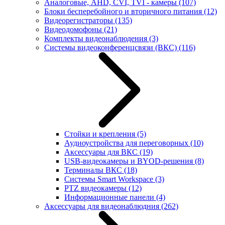
Аналоговые, AHD, CVI, TVI - камеры
(107)
Блоки бесперебойного и вторичного питания
(12)
Видеорегистраторы
(135)
Видеодомофоны
(21)
Комплекты видеонаблюдения
(3)
Системы видеоконференцсвязи (ВКС)
(116)
Стойки и крепления
(5)
Аудиоустройства для переговорных
(10)
Аксессуары для ВКС
(19)
USB-видеокамеры и BYOD-решения
(8)
Терминалы ВКС
(18)
Системы Smart Workspace
(3)
PTZ видеокамеры
(12)
Информационные панели
(4)
Аксессуары для видеонаблюдния
(262)