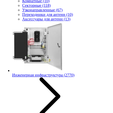
Комнатные
(10)
Секторные
(118)
Узконаправленные
(67)
Переходники для антенн
(10)
Аксессуары для антенн
(13)
Инженерная инфраструктура
(2770)