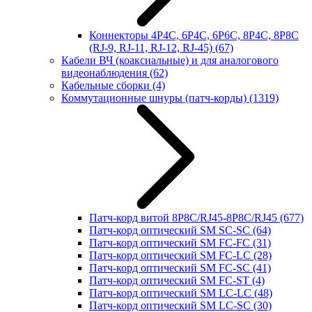
Коннекторы 4P4C, 6P4C, 6P6C, 8P4C, 8P8C
(RJ-9, RJ-11, RJ-12, RJ-45)
(67)
Кабели ВЧ (коаксиальные) и для аналогового
видеонаблюдения
(62)
Кабельные сборки
(4)
Коммутационные шнуры (патч-корды)
(1319)
Патч-корд витой 8P8C/RJ45-8P8C/RJ45
(677)
Патч-корд оптический SM SC-SC
(64)
Патч-корд оптический SM FC-FC
(31)
Патч-корд оптический SM FC-LC
(28)
Патч-корд оптический SM FC-SC
(41)
Патч-корд оптический SM FC-ST
(4)
Патч-корд оптический SM LC-LC
(48)
Патч-корд оптический SM LC-SC
(30)