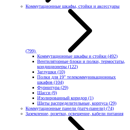
Коммутационные шкафы, стойки и аксессуары
(799)
Коммутационные шкафы и стойки
(492)
Вентиляторные блоки и полки, термостаты,
кондиционеры
(122)
Заглушки
(10)
Полки для 19" телекоммуникационных
шкафов
(104)
Фурнитура
(29)
Шасси
(9)
Изолированный коридор
(1)
Щиты распределительные, корпуса
(29)
Коммутационные панели (патч-панели)
(74)
Заземление, розетки, освещение, кабели питания