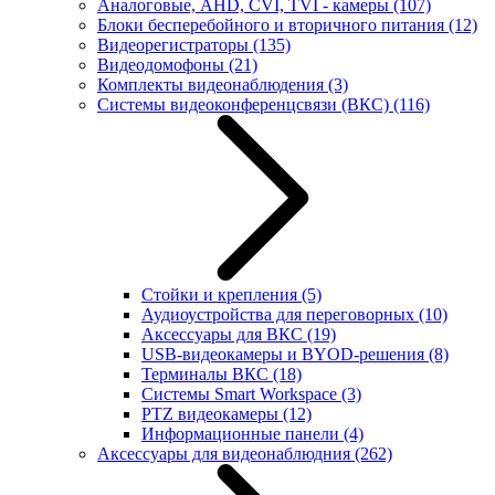
Аналоговые, AHD, CVI, TVI - камеры
(107)
Блоки бесперебойного и вторичного питания
(12)
Видеорегистраторы
(135)
Видеодомофоны
(21)
Комплекты видеонаблюдения
(3)
Системы видеоконференцсвязи (ВКС)
(116)
Стойки и крепления
(5)
Аудиоустройства для переговорных
(10)
Аксессуары для ВКС
(19)
USB-видеокамеры и BYOD-решения
(8)
Терминалы ВКС
(18)
Системы Smart Workspace
(3)
PTZ видеокамеры
(12)
Информационные панели
(4)
Аксессуары для видеонаблюдния
(262)