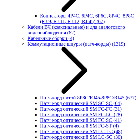
Коннекторы 4P4C, 6P4C, 6P6C, 8P4C, 8P8C
(RJ-9, RJ-11, RJ-12, RJ-45)
(67)
Кабели ВЧ (коаксиальные) и для аналогового
видеонаблюдения
(62)
Кабельные сборки
(4)
Коммутационные шнуры (патч-корды)
(1319)
Патч-корд витой 8P8C/RJ45-8P8C/RJ45
(677)
Патч-корд оптический SM SC-SC
(64)
Патч-корд оптический SM FC-FC
(31)
Патч-корд оптический SM FC-LC
(28)
Патч-корд оптический SM FC-SC
(41)
Патч-корд оптический SM FC-ST
(4)
Патч-корд оптический SM LC-LC
(48)
Патч-корд оптический SM LC-SC
(30)