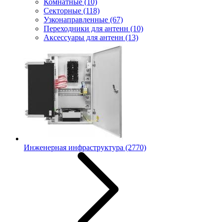
Комнатные
(10)
Секторные
(118)
Узконаправленные
(67)
Переходники для антенн
(10)
Аксессуары для антенн
(13)
Инженерная инфраструктура
(2770)