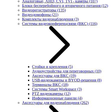
Аналоговые, AHD, CVI, TVI - камеры
(107)
Блоки бесперебойного и вторичного питания
(12)
Видеорегистраторы
(135)
Видеодомофоны
(21)
Комплекты видеонаблюдения
(3)
Системы видеоконференцсвязи (ВКС)
(116)
Стойки и крепления
(5)
Аудиоустройства для переговорных
(10)
Аксессуары для ВКС
(19)
USB-видеокамеры и BYOD-решения
(8)
Терминалы ВКС
(18)
Системы Smart Workspace
(3)
PTZ видеокамеры
(12)
Информационные панели
(4)
Аксессуары для видеонаблюдния
(262)