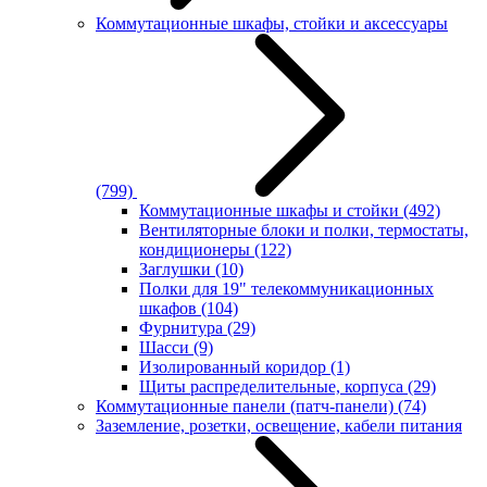
Коммутационные шкафы, стойки и аксессуары
(799)
Коммутационные шкафы и стойки
(492)
Вентиляторные блоки и полки, термостаты,
кондиционеры
(122)
Заглушки
(10)
Полки для 19" телекоммуникационных
шкафов
(104)
Фурнитура
(29)
Шасси
(9)
Изолированный коридор
(1)
Щиты распределительные, корпуса
(29)
Коммутационные панели (патч-панели)
(74)
Заземление, розетки, освещение, кабели питания