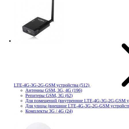
LTE-4G-3G-2G-GSM устройства
(512)
Антенны GSM, 3G, 4G
(196)
Репитеры GSM, 3G
(62)
Для помещений (внутренние LTE-4G-3G-2G-GSM у
Для улицы (внешние LTE-4G-3G-2G-GSM устройст
Комплекты 3G / 4G
(24)