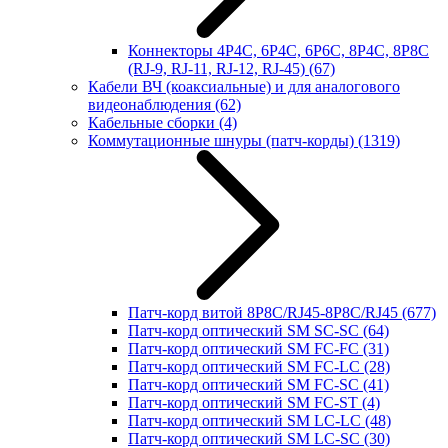
Коннекторы 4P4C, 6P4C, 6P6C, 8P4C, 8P8C
(RJ-9, RJ-11, RJ-12, RJ-45)
(67)
Кабели ВЧ (коаксиальные) и для аналогового
видеонаблюдения
(62)
Кабельные сборки
(4)
Коммутационные шнуры (патч-корды)
(1319)
Патч-корд витой 8P8C/RJ45-8P8C/RJ45
(677)
Патч-корд оптический SM SC-SC
(64)
Патч-корд оптический SM FC-FC
(31)
Патч-корд оптический SM FC-LC
(28)
Патч-корд оптический SM FC-SC
(41)
Патч-корд оптический SM FC-ST
(4)
Патч-корд оптический SM LC-LC
(48)
Патч-корд оптический SM LC-SC
(30)