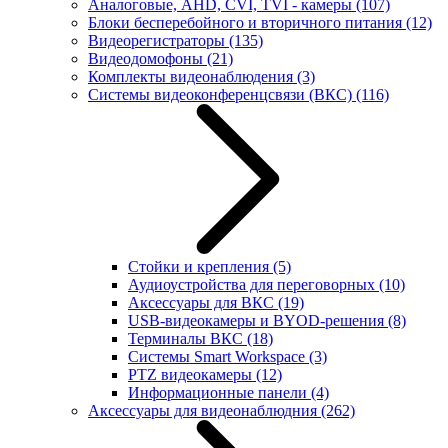
Аналоговые, AHD, CVI, TVI - камеры
(107)
Блоки бесперебойного и вторичного питания
(12)
Видеорегистраторы
(135)
Видеодомофоны
(21)
Комплекты видеонаблюдения
(3)
Системы видеоконференцсвязи (ВКС)
(116)
Стойки и крепления
(5)
Аудиоустройства для переговорных
(10)
Аксессуары для ВКС
(19)
USB-видеокамеры и BYOD-решения
(8)
Терминалы ВКС
(18)
Системы Smart Workspace
(3)
PTZ видеокамеры
(12)
Информационные панели
(4)
Аксессуары для видеонаблюдния
(262)