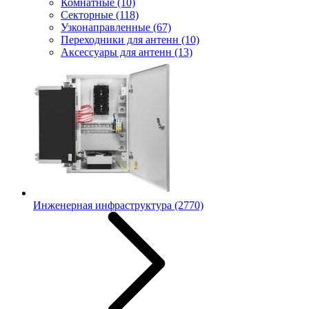
Комнатные
(10)
Секторные
(118)
Узконаправленные
(67)
Переходники для антенн
(10)
Аксессуары для антенн
(13)
Инженерная инфраструктура
(2770)