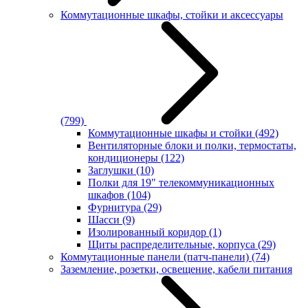
Коммутационные шкафы, стойки и аксессуары
(799)
Коммутационные шкафы и стойки
(492)
Вентиляторные блоки и полки, термостаты,
кондиционеры
(122)
Заглушки
(10)
Полки для 19" телекоммуникационных
шкафов
(104)
Фурнитура
(29)
Шасси
(9)
Изолированный коридор
(1)
Щиты распределительные, корпуса
(29)
Коммутационные панели (патч-панели)
(74)
Заземление, розетки, освещение, кабели питания