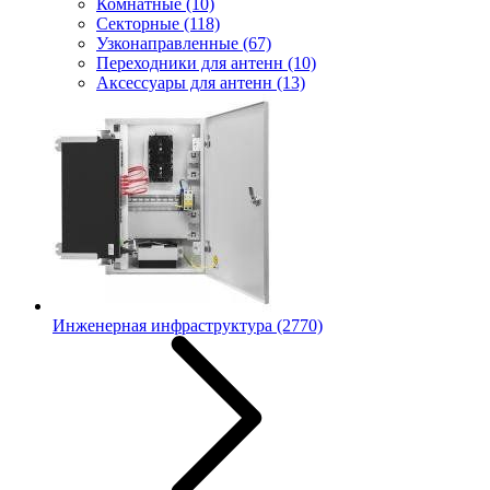
Комнатные
(10)
Секторные
(118)
Узконаправленные
(67)
Переходники для антенн
(10)
Аксессуары для антенн
(13)
Инженерная инфраструктура
(2770)