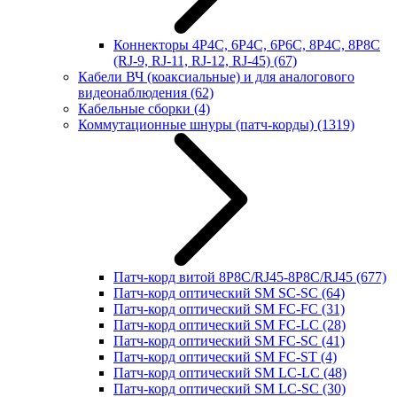
Коннекторы 4P4C, 6P4C, 6P6C, 8P4C, 8P8C
(RJ-9, RJ-11, RJ-12, RJ-45)
(67)
Кабели ВЧ (коаксиальные) и для аналогового
видеонаблюдения
(62)
Кабельные сборки
(4)
Коммутационные шнуры (патч-корды)
(1319)
Патч-корд витой 8P8C/RJ45-8P8C/RJ45
(677)
Патч-корд оптический SM SC-SC
(64)
Патч-корд оптический SM FC-FC
(31)
Патч-корд оптический SM FC-LC
(28)
Патч-корд оптический SM FC-SC
(41)
Патч-корд оптический SM FC-ST
(4)
Патч-корд оптический SM LC-LC
(48)
Патч-корд оптический SM LC-SC
(30)