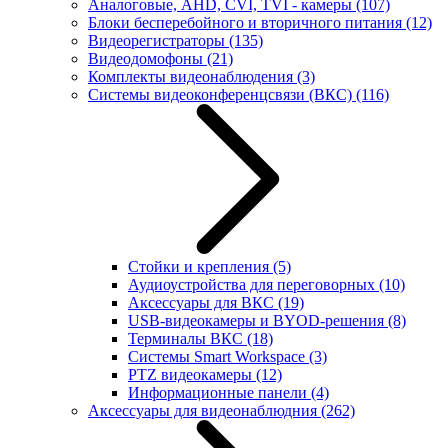
Аналоговые, AHD, CVI, TVI - камеры
(107)
Блоки бесперебойного и вторичного питания
(12)
Видеорегистраторы
(135)
Видеодомофоны
(21)
Комплекты видеонаблюдения
(3)
Системы видеоконференцсвязи (ВКС)
(116)
Стойки и крепления
(5)
Аудиоустройства для переговорных
(10)
Аксессуары для ВКС
(19)
USB-видеокамеры и BYOD-решения
(8)
Терминалы ВКС
(18)
Системы Smart Workspace
(3)
PTZ видеокамеры
(12)
Информационные панели
(4)
Аксессуары для видеонаблюдния
(262)