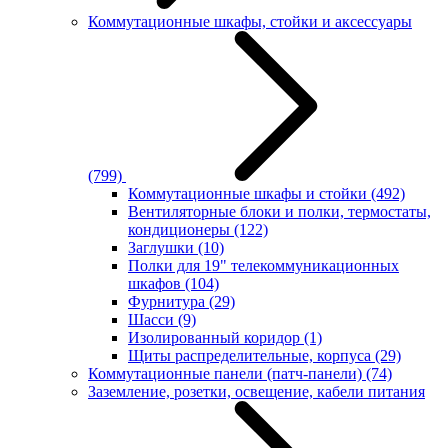
Коммутационные шкафы, стойки и аксессуары
(799)
Коммутационные шкафы и стойки
(492)
Вентиляторные блоки и полки, термостаты,
кондиционеры
(122)
Заглушки
(10)
Полки для 19" телекоммуникационных
шкафов
(104)
Фурнитура
(29)
Шасси
(9)
Изолированный коридор
(1)
Щиты распределительные, корпуса
(29)
Коммутационные панели (патч-панели)
(74)
Заземление, розетки, освещение, кабели питания