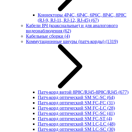
Коннекторы 4P4C, 6P4C, 6P6C, 8P4C, 8P8C
(RJ-9, RJ-11, RJ-12, RJ-45)
(67)
Кабели ВЧ (коаксиальные) и для аналогового
видеонаблюдения
(62)
Кабельные сборки
(4)
Коммутационные шнуры (патч-корды)
(1319)
Патч-корд витой 8P8C/RJ45-8P8C/RJ45
(677)
Патч-корд оптический SM SC-SC
(64)
Патч-корд оптический SM FC-FC
(31)
Патч-корд оптический SM FC-LC
(28)
Патч-корд оптический SM FC-SC
(41)
Патч-корд оптический SM FC-ST
(4)
Патч-корд оптический SM LC-LC
(48)
Патч-корд оптический SM LC-SC
(30)