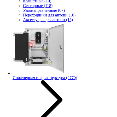
Комнатные
(10)
Секторные
(118)
Узконаправленные
(67)
Переходники для антенн
(10)
Аксессуары для антенн
(13)
Инженерная инфраструктура
(2770)