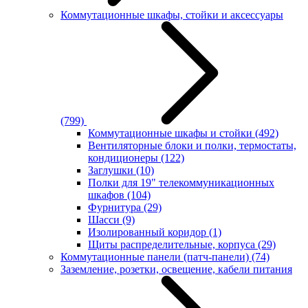
Коммутационные шкафы, стойки и аксессуары
(799)
Коммутационные шкафы и стойки
(492)
Вентиляторные блоки и полки, термостаты,
кондиционеры
(122)
Заглушки
(10)
Полки для 19" телекоммуникационных
шкафов
(104)
Фурнитура
(29)
Шасси
(9)
Изолированный коридор
(1)
Щиты распределительные, корпуса
(29)
Коммутационные панели (патч-панели)
(74)
Заземление, розетки, освещение, кабели питания