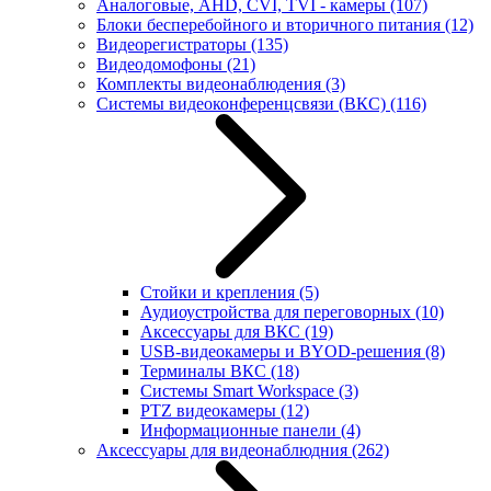
Аналоговые, AHD, CVI, TVI - камеры
(107)
Блоки бесперебойного и вторичного питания
(12)
Видеорегистраторы
(135)
Видеодомофоны
(21)
Комплекты видеонаблюдения
(3)
Системы видеоконференцсвязи (ВКС)
(116)
Стойки и крепления
(5)
Аудиоустройства для переговорных
(10)
Аксессуары для ВКС
(19)
USB-видеокамеры и BYOD-решения
(8)
Терминалы ВКС
(18)
Системы Smart Workspace
(3)
PTZ видеокамеры
(12)
Информационные панели
(4)
Аксессуары для видеонаблюдния
(262)