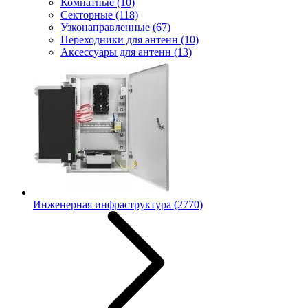
Комнатные
(10)
Секторные
(118)
Узконаправленные
(67)
Переходники для антенн
(10)
Аксессуары для антенн
(13)
Инженерная инфраструктура
(2770)