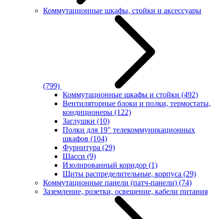
Коммутационные шкафы, стойки и аксессуары
(799)
Коммутационные шкафы и стойки
(492)
Вентиляторные блоки и полки, термостаты,
кондиционеры
(122)
Заглушки
(10)
Полки для 19" телекоммуникационных
шкафов
(104)
Фурнитура
(29)
Шасси
(9)
Изолированный коридор
(1)
Щиты распределительные, корпуса
(29)
Коммутационные панели (патч-панели)
(74)
Заземление, розетки, освещение, кабели питания