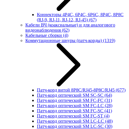
Коннекторы 4P4C, 6P4C, 6P6C, 8P4C, 8P8C
(RJ-9, RJ-11, RJ-12, RJ-45)
(67)
Кабели ВЧ (коаксиальные) и для аналогового
видеонаблюдения
(62)
Кабельные сборки
(4)
Коммутационные шнуры (патч-корды)
(1319)
Патч-корд витой 8P8C/RJ45-8P8C/RJ45
(677)
Патч-корд оптический SM SC-SC
(64)
Патч-корд оптический SM FC-FC
(31)
Патч-корд оптический SM FC-LC
(28)
Патч-корд оптический SM FC-SC
(41)
Патч-корд оптический SM FC-ST
(4)
Патч-корд оптический SM LC-LC
(48)
Патч-корд оптический SM LC-SC
(30)