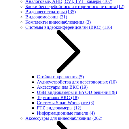
Аналоговые, AHD, CVI, TVI - камеры
(107)
Блоки бесперебойного и вторичного питания
(12)
Видеорегистраторы
(135)
Видеодомофоны
(21)
Комплекты видеонаблюдения
(3)
Системы видеоконференцсвязи (ВКС)
(116)
Стойки и крепления
(5)
Аудиоустройства для переговорных
(10)
Аксессуары для ВКС
(19)
USB-видеокамеры и BYOD-решения
(8)
Терминалы ВКС
(18)
Системы Smart Workspace
(3)
PTZ видеокамеры
(12)
Информационные панели
(4)
Аксессуары для видеонаблюдния
(262)