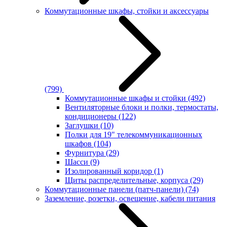
Коммутационные шкафы, стойки и аксессуары
(799)
Коммутационные шкафы и стойки
(492)
Вентиляторные блоки и полки, термостаты,
кондиционеры
(122)
Заглушки
(10)
Полки для 19" телекоммуникационных
шкафов
(104)
Фурнитура
(29)
Шасси
(9)
Изолированный коридор
(1)
Щиты распределительные, корпуса
(29)
Коммутационные панели (патч-панели)
(74)
Заземление, розетки, освещение, кабели питания