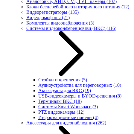
Аналоговые, AHD, CVI, TVI - камеры
(107)
Блоки бесперебойного и вторичного питания
(12)
Видеорегистраторы
(135)
Видеодомофоны
(21)
Комплекты видеонаблюдения
(3)
Системы видеоконференцсвязи (ВКС)
(116)
Стойки и крепления
(5)
Аудиоустройства для переговорных
(10)
Аксессуары для ВКС
(19)
USB-видеокамеры и BYOD-решения
(8)
Терминалы ВКС
(18)
Системы Smart Workspace
(3)
PTZ видеокамеры
(12)
Информационные панели
(4)
Аксессуары для видеонаблюдния
(262)