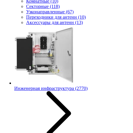
Комнатные
(10)
Секторные
(118)
Узконаправленные
(67)
Переходники для антенн
(10)
Аксессуары для антенн
(13)
Инженерная инфраструктура
(2770)