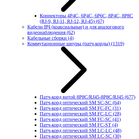
Коннекторы 4P4C, 6P4C, 6P6C, 8P4C, 8P8C
(RJ-9, RJ-11, RJ-12, RJ-45)
(67)
Кабели ВЧ (коаксиальные) и для аналогового
видеонаблюдения
(62)
Кабельные сборки
(4)
Коммутационные шнуры (патч-корды)
(1319)
Патч-корд витой 8P8C/RJ45-8P8C/RJ45
(677)
Патч-корд оптический SM SC-SC
(64)
Патч-корд оптический SM FC-FC
(31)
Патч-корд оптический SM FC-LC
(28)
Патч-корд оптический SM FC-SC
(41)
Патч-корд оптический SM FC-ST
(4)
Патч-корд оптический SM LC-LC
(48)
Патч-корд оптический SM LC-SC
(30)