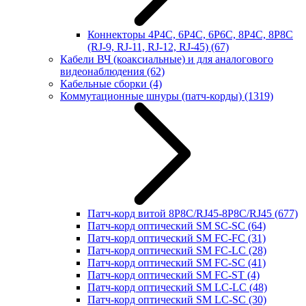
Коннекторы 4P4C, 6P4C, 6P6C, 8P4C, 8P8C
(RJ-9, RJ-11, RJ-12, RJ-45)
(67)
Кабели ВЧ (коаксиальные) и для аналогового
видеонаблюдения
(62)
Кабельные сборки
(4)
Коммутационные шнуры (патч-корды)
(1319)
Патч-корд витой 8P8C/RJ45-8P8C/RJ45
(677)
Патч-корд оптический SM SC-SC
(64)
Патч-корд оптический SM FC-FC
(31)
Патч-корд оптический SM FC-LC
(28)
Патч-корд оптический SM FC-SC
(41)
Патч-корд оптический SM FC-ST
(4)
Патч-корд оптический SM LC-LC
(48)
Патч-корд оптический SM LC-SC
(30)