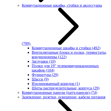
Коммутационные шкафы, стойки и аксессуары
(799)
Коммутационные шкафы и стойки
(492)
Вентиляторные блоки и полки, термостаты,
кондиционеры
(122)
Заглушки
(10)
Полки для 19" телекоммуникационных
шкафов
(104)
Фурнитура
(29)
Шасси
(9)
Изолированный коридор
(1)
Щиты распределительные, корпуса
(29)
Коммутационные панели (патч-панели)
(74)
Заземление, розетки, освещение, кабели питания