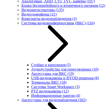
Аналоговые, AHD, CVI, TVI - камеры
(107)
Блоки бесперебойного и вторичного питания
(12)
Видеорегистраторы
(135)
Видеодомофоны
(21)
Комплекты видеонаблюдения
(3)
Системы видеоконференцсвязи (ВКС)
(116)
Стойки и крепления
(5)
Аудиоустройства для переговорных
(10)
Аксессуары для ВКС
(19)
USB-видеокамеры и BYOD-решения
(8)
Терминалы ВКС
(18)
Системы Smart Workspace
(3)
PTZ видеокамеры
(12)
Информационные панели
(4)
Аксессуары для видеонаблюдния
(262)