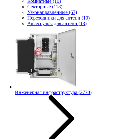
Комнатные
(10)
Секторные
(118)
Узконаправленные
(67)
Переходники для антенн
(10)
Аксессуары для антенн
(13)
Инженерная инфраструктура
(2770)