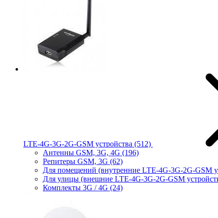
LTE-4G-3G-2G-GSM устройства
(512)
Антенны GSM, 3G, 4G
(196)
Репитеры GSM, 3G
(62)
Для помещений (внутренние LTE-4G-3G-2G-GSM у
Для улицы (внешние LTE-4G-3G-2G-GSM устройст
Комплекты 3G / 4G
(24)