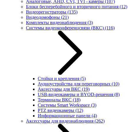
Аналоговые, AHD, CVI, TVI - камеры
(107)
Блоки бесперебойного и вторичного питания
(12)
Видеорегистраторы
(135)
Видеодомофоны
(21)
Комплекты видеонаблюдения
(3)
Системы видеоконференцсвязи (ВКС)
(116)
Стойки и крепления
(5)
Аудиоустройства для переговорных
(10)
Аксессуары для ВКС
(19)
USB-видеокамеры и BYOD-решения
(8)
Терминалы ВКС
(18)
Системы Smart Workspace
(3)
PTZ видеокамеры
(12)
Информационные панели
(4)
Аксессуары для видеонаблюдния
(262)