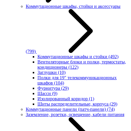
Коммутационные шкафы, стойки и аксессуары
(799)
Коммутационные шкафы и стойки
(492)
Вентиляторные блоки и полки, термостаты,
кондиционеры
(122)
Заглушки
(10)
Полки для 19" телекоммуникационных
шкафов
(104)
Фурнитура
(29)
Шасси
(9)
Изолированный коридор
(1)
Щиты распределительные, корпуса
(29)
Коммутационные панели (патч-панели)
(74)
Заземление, розетки, освещение, кабели питания