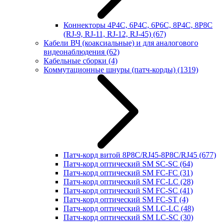
Коннекторы 4P4C, 6P4C, 6P6C, 8P4C, 8P8C
(RJ-9, RJ-11, RJ-12, RJ-45)
(67)
Кабели ВЧ (коаксиальные) и для аналогового
видеонаблюдения
(62)
Кабельные сборки
(4)
Коммутационные шнуры (патч-корды)
(1319)
Патч-корд витой 8P8C/RJ45-8P8C/RJ45
(677)
Патч-корд оптический SM SC-SC
(64)
Патч-корд оптический SM FC-FC
(31)
Патч-корд оптический SM FC-LC
(28)
Патч-корд оптический SM FC-SC
(41)
Патч-корд оптический SM FC-ST
(4)
Патч-корд оптический SM LC-LC
(48)
Патч-корд оптический SM LC-SC
(30)