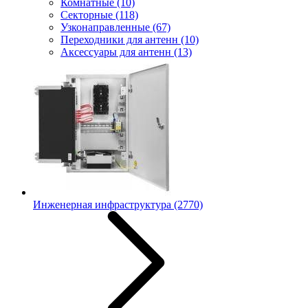
Комнатные
(10)
Секторные
(118)
Узконаправленные
(67)
Переходники для антенн
(10)
Аксессуары для антенн
(13)
Инженерная инфраструктура
(2770)