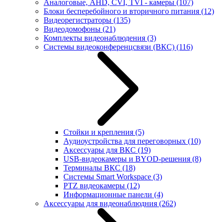
Аналоговые, AHD, CVI, TVI - камеры
(107)
Блоки бесперебойного и вторичного питания
(12)
Видеорегистраторы
(135)
Видеодомофоны
(21)
Комплекты видеонаблюдения
(3)
Системы видеоконференцсвязи (ВКС)
(116)
Стойки и крепления
(5)
Аудиоустройства для переговорных
(10)
Аксессуары для ВКС
(19)
USB-видеокамеры и BYOD-решения
(8)
Терминалы ВКС
(18)
Системы Smart Workspace
(3)
PTZ видеокамеры
(12)
Информационные панели
(4)
Аксессуары для видеонаблюдния
(262)