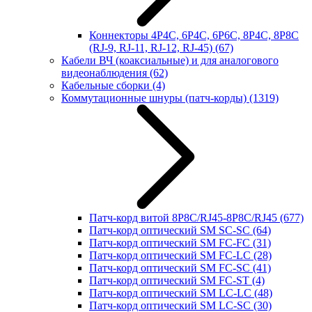
Коннекторы 4P4C, 6P4C, 6P6C, 8P4C, 8P8C
(RJ-9, RJ-11, RJ-12, RJ-45)
(67)
Кабели ВЧ (коаксиальные) и для аналогового
видеонаблюдения
(62)
Кабельные сборки
(4)
Коммутационные шнуры (патч-корды)
(1319)
Патч-корд витой 8P8C/RJ45-8P8C/RJ45
(677)
Патч-корд оптический SM SC-SC
(64)
Патч-корд оптический SM FC-FC
(31)
Патч-корд оптический SM FC-LC
(28)
Патч-корд оптический SM FC-SC
(41)
Патч-корд оптический SM FC-ST
(4)
Патч-корд оптический SM LC-LC
(48)
Патч-корд оптический SM LC-SC
(30)