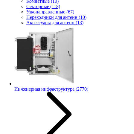
Комнатные
(10)
Секторные
(118)
Узконаправленные
(67)
Переходники для антенн
(10)
Аксессуары для антенн
(13)
Инженерная инфраструктура
(2770)