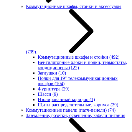
Коммутационные шкафы, стойки и аксессуары
(799)
Коммутационные шкафы и стойки
(492)
Вентиляторные блоки и полки, термостаты,
кондиционеры
(122)
Заглушки
(10)
Полки для 19" телекоммуникационных
шкафов
(104)
Фурнитура
(29)
Шасси
(9)
Изолированный коридор
(1)
Щиты распределительные, корпуса
(29)
Коммутационные панели (патч-панели)
(74)
Заземление, розетки, освещение, кабели питания