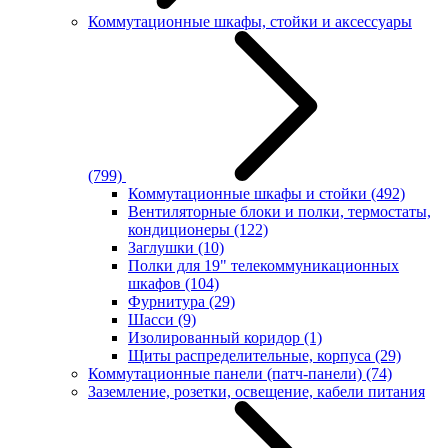
Коммутационные шкафы, стойки и аксессуары
(799)
Коммутационные шкафы и стойки
(492)
Вентиляторные блоки и полки, термостаты,
кондиционеры
(122)
Заглушки
(10)
Полки для 19" телекоммуникационных
шкафов
(104)
Фурнитура
(29)
Шасси
(9)
Изолированный коридор
(1)
Щиты распределительные, корпуса
(29)
Коммутационные панели (патч-панели)
(74)
Заземление, розетки, освещение, кабели питания