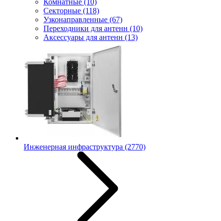
Комнатные
(10)
Секторные
(118)
Узконаправленные
(67)
Переходники для антенн
(10)
Аксессуары для антенн
(13)
Инженерная инфраструктура
(2770)