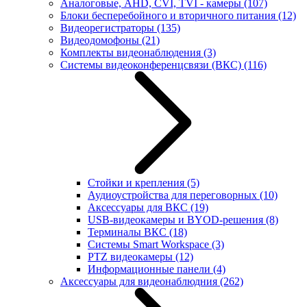
Аналоговые, AHD, CVI, TVI - камеры
(107)
Блоки бесперебойного и вторичного питания
(12)
Видеорегистраторы
(135)
Видеодомофоны
(21)
Комплекты видеонаблюдения
(3)
Системы видеоконференцсвязи (ВКС)
(116)
Стойки и крепления
(5)
Аудиоустройства для переговорных
(10)
Аксессуары для ВКС
(19)
USB-видеокамеры и BYOD-решения
(8)
Терминалы ВКС
(18)
Системы Smart Workspace
(3)
PTZ видеокамеры
(12)
Информационные панели
(4)
Аксессуары для видеонаблюдния
(262)