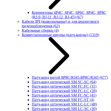
Коннекторы 4P4C, 6P4C, 6P6C, 8P4C, 8P8C
(RJ-9, RJ-11, RJ-12, RJ-45)
(67)
Кабели ВЧ (коаксиальные) и для аналогового
видеонаблюдения
(62)
Кабельные сборки
(4)
Коммутационные шнуры (патч-корды)
(1319)
Патч-корд витой 8P8C/RJ45-8P8C/RJ45
(677)
Патч-корд оптический SM SC-SC
(64)
Патч-корд оптический SM FC-FC
(31)
Патч-корд оптический SM FC-LC
(28)
Патч-корд оптический SM FC-SC
(41)
Патч-корд оптический SM FC-ST
(4)
Патч-корд оптический SM LC-LC
(48)
Патч-корд оптический SM LC-SC
(30)