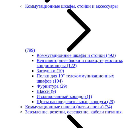
Коммутационные шкафы, стойки и аксессуары
(799)
Коммутационные шкафы и стойки
(492)
Вентиляторные блоки и полки, термостаты,
кондиционеры
(122)
Заглушки
(10)
Полки для 19" телекоммуникационных
шкафов
(104)
Фурнитура
(29)
Шасси
(9)
Изолированный коридор
(1)
Щиты распределительные, корпуса
(29)
Коммутационные панели (патч-панели)
(74)
Заземление, розетки, освещение, кабели питания