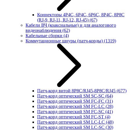
Коннекторы 4P4C, 6P4C, 6P6C, 8P4C, 8P8C
(RJ-9, RJ-11, RJ-12, RJ-45)
(67)
Кабели ВЧ (коаксиальные) и для аналогового
видеонаблюдения
(62)
Кабельные сборки
(4)
Коммутационные шнуры (патч-корды)
(1319)
Патч-корд витой 8P8C/RJ45-8P8C/RJ45
(677)
Патч-корд оптический SM SC-SC
(64)
Патч-корд оптический SM FC-FC
(31)
Патч-корд оптический SM FC-LC
(28)
Патч-корд оптический SM FC-SC
(41)
Патч-корд оптический SM FC-ST
(4)
Патч-корд оптический SM LC-LC
(48)
Патч-корд оптический SM LC-SC
(30)