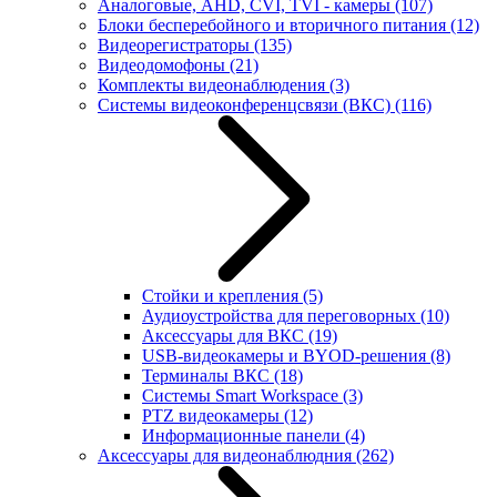
Аналоговые, AHD, CVI, TVI - камеры
(107)
Блоки бесперебойного и вторичного питания
(12)
Видеорегистраторы
(135)
Видеодомофоны
(21)
Комплекты видеонаблюдения
(3)
Системы видеоконференцсвязи (ВКС)
(116)
Стойки и крепления
(5)
Аудиоустройства для переговорных
(10)
Аксессуары для ВКС
(19)
USB-видеокамеры и BYOD-решения
(8)
Терминалы ВКС
(18)
Системы Smart Workspace
(3)
PTZ видеокамеры
(12)
Информационные панели
(4)
Аксессуары для видеонаблюдния
(262)