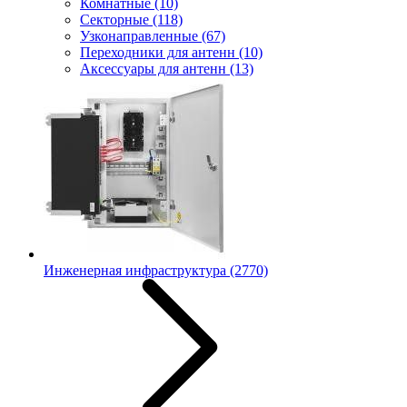
Комнатные
(10)
Секторные
(118)
Узконаправленные
(67)
Переходники для антенн
(10)
Аксессуары для антенн
(13)
Инженерная инфраструктура
(2770)