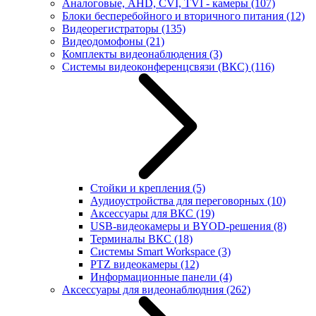
Аналоговые, AHD, CVI, TVI - камеры
(107)
Блоки бесперебойного и вторичного питания
(12)
Видеорегистраторы
(135)
Видеодомофоны
(21)
Комплекты видеонаблюдения
(3)
Системы видеоконференцсвязи (ВКС)
(116)
Стойки и крепления
(5)
Аудиоустройства для переговорных
(10)
Аксессуары для ВКС
(19)
USB-видеокамеры и BYOD-решения
(8)
Терминалы ВКС
(18)
Системы Smart Workspace
(3)
PTZ видеокамеры
(12)
Информационные панели
(4)
Аксессуары для видеонаблюдния
(262)