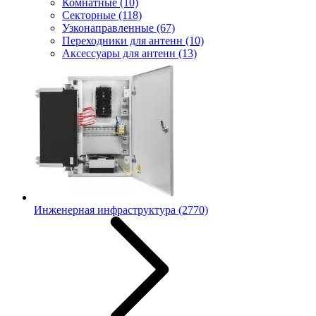
Комнатные
(10)
Секторные
(118)
Узконаправленные
(67)
Переходники для антенн
(10)
Аксессуары для антенн
(13)
Инженерная инфраструктура
(2770)