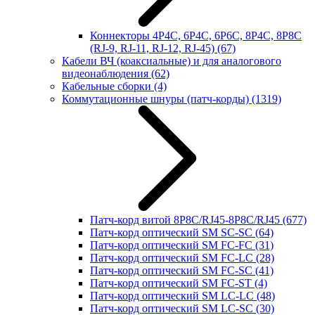
Коннекторы 4P4C, 6P4C, 6P6C, 8P4C, 8P8C
(RJ-9, RJ-11, RJ-12, RJ-45)
(67)
Кабели ВЧ (коаксиальные) и для аналогового
видеонаблюдения
(62)
Кабельные сборки
(4)
Коммутационные шнуры (патч-корды)
(1319)
Патч-корд витой 8P8C/RJ45-8P8C/RJ45
(677)
Патч-корд оптический SM SC-SC
(64)
Патч-корд оптический SM FC-FC
(31)
Патч-корд оптический SM FC-LC
(28)
Патч-корд оптический SM FC-SC
(41)
Патч-корд оптический SM FC-ST
(4)
Патч-корд оптический SM LC-LC
(48)
Патч-корд оптический SM LC-SC
(30)