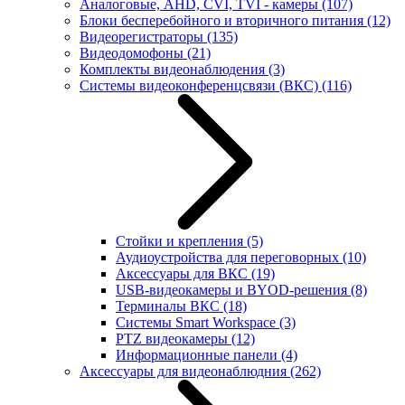
Аналоговые, AHD, CVI, TVI - камеры
(107)
Блоки бесперебойного и вторичного питания
(12)
Видеорегистраторы
(135)
Видеодомофоны
(21)
Комплекты видеонаблюдения
(3)
Системы видеоконференцсвязи (ВКС)
(116)
Стойки и крепления
(5)
Аудиоустройства для переговорных
(10)
Аксессуары для ВКС
(19)
USB-видеокамеры и BYOD-решения
(8)
Терминалы ВКС
(18)
Системы Smart Workspace
(3)
PTZ видеокамеры
(12)
Информационные панели
(4)
Аксессуары для видеонаблюдния
(262)