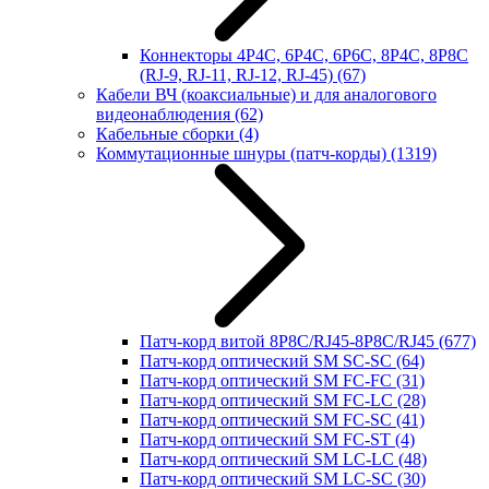
Коннекторы 4P4C, 6P4C, 6P6C, 8P4C, 8P8C
(RJ-9, RJ-11, RJ-12, RJ-45)
(67)
Кабели ВЧ (коаксиальные) и для аналогового
видеонаблюдения
(62)
Кабельные сборки
(4)
Коммутационные шнуры (патч-корды)
(1319)
Патч-корд витой 8P8C/RJ45-8P8C/RJ45
(677)
Патч-корд оптический SM SC-SC
(64)
Патч-корд оптический SM FC-FC
(31)
Патч-корд оптический SM FC-LC
(28)
Патч-корд оптический SM FC-SC
(41)
Патч-корд оптический SM FC-ST
(4)
Патч-корд оптический SM LC-LC
(48)
Патч-корд оптический SM LC-SC
(30)