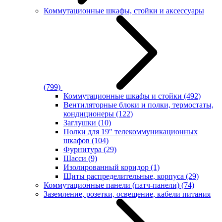
Коммутационные шкафы, стойки и аксессуары
(799)
Коммутационные шкафы и стойки
(492)
Вентиляторные блоки и полки, термостаты,
кондиционеры
(122)
Заглушки
(10)
Полки для 19" телекоммуникационных
шкафов
(104)
Фурнитура
(29)
Шасси
(9)
Изолированный коридор
(1)
Щиты распределительные, корпуса
(29)
Коммутационные панели (патч-панели)
(74)
Заземление, розетки, освещение, кабели питания