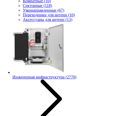
Комнатные
(10)
Секторные
(118)
Узконаправленные
(67)
Переходники для антенн
(10)
Аксессуары для антенн
(13)
Инженерная инфраструктура
(2770)