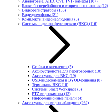
Аналоговые, AHD, CVI, TVI - камеры
(107)
Блоки бесперебойного и вторичного питания
(12)
Видеорегистраторы
(135)
Видеодомофоны
(21)
Комплекты видеонаблюдения
(3)
Системы видеоконференцсвязи (ВКС)
(116)
Стойки и крепления
(5)
Аудиоустройства для переговорных
(10)
Аксессуары для ВКС
(19)
USB-видеокамеры и BYOD-решения
(8)
Терминалы ВКС
(18)
Системы Smart Workspace
(3)
PTZ видеокамеры
(12)
Информационные панели
(4)
Аксессуары для видеонаблюдния
(262)