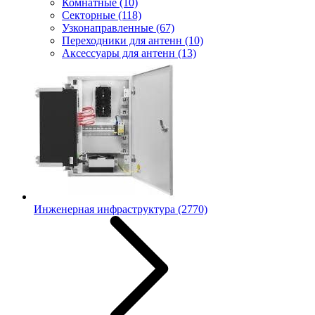
Комнатные
(10)
Секторные
(118)
Узконаправленные
(67)
Переходники для антенн
(10)
Аксессуары для антенн
(13)
Инженерная инфраструктура
(2770)