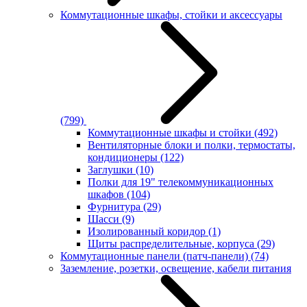
Коммутационные шкафы, стойки и аксессуары
(799)
Коммутационные шкафы и стойки
(492)
Вентиляторные блоки и полки, термостаты,
кондиционеры
(122)
Заглушки
(10)
Полки для 19" телекоммуникационных
шкафов
(104)
Фурнитура
(29)
Шасси
(9)
Изолированный коридор
(1)
Щиты распределительные, корпуса
(29)
Коммутационные панели (патч-панели)
(74)
Заземление, розетки, освещение, кабели питания