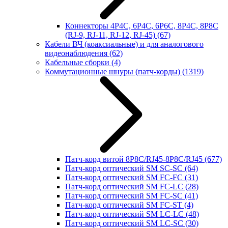
Коннекторы 4P4C, 6P4C, 6P6C, 8P4C, 8P8C
(RJ-9, RJ-11, RJ-12, RJ-45)
(67)
Кабели ВЧ (коаксиальные) и для аналогового
видеонаблюдения
(62)
Кабельные сборки
(4)
Коммутационные шнуры (патч-корды)
(1319)
Патч-корд витой 8P8C/RJ45-8P8C/RJ45
(677)
Патч-корд оптический SM SC-SC
(64)
Патч-корд оптический SM FC-FC
(31)
Патч-корд оптический SM FC-LC
(28)
Патч-корд оптический SM FC-SC
(41)
Патч-корд оптический SM FC-ST
(4)
Патч-корд оптический SM LC-LC
(48)
Патч-корд оптический SM LC-SC
(30)