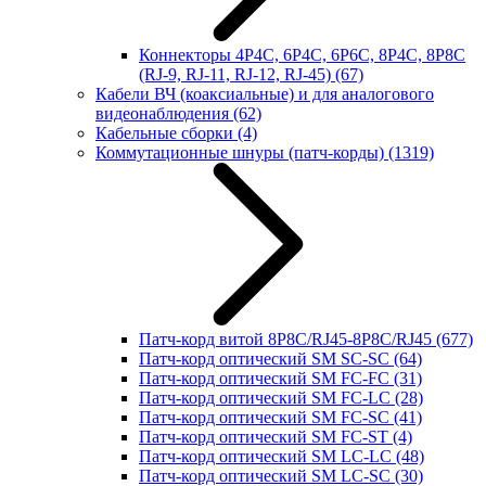
Коннекторы 4P4C, 6P4C, 6P6C, 8P4C, 8P8C
(RJ-9, RJ-11, RJ-12, RJ-45)
(67)
Кабели ВЧ (коаксиальные) и для аналогового
видеонаблюдения
(62)
Кабельные сборки
(4)
Коммутационные шнуры (патч-корды)
(1319)
Патч-корд витой 8P8C/RJ45-8P8C/RJ45
(677)
Патч-корд оптический SM SC-SC
(64)
Патч-корд оптический SM FC-FC
(31)
Патч-корд оптический SM FC-LC
(28)
Патч-корд оптический SM FC-SC
(41)
Патч-корд оптический SM FC-ST
(4)
Патч-корд оптический SM LC-LC
(48)
Патч-корд оптический SM LC-SC
(30)