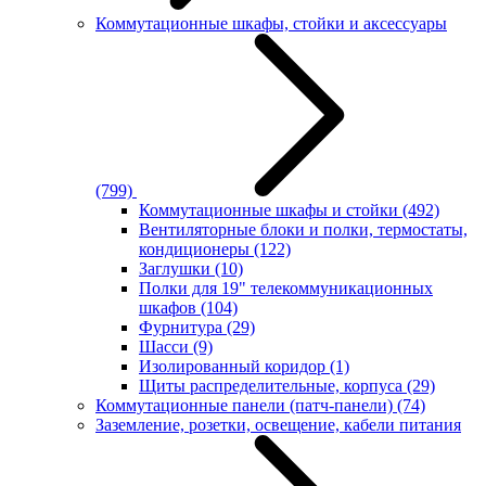
Коммутационные шкафы, стойки и аксессуары
(799)
Коммутационные шкафы и стойки
(492)
Вентиляторные блоки и полки, термостаты,
кондиционеры
(122)
Заглушки
(10)
Полки для 19" телекоммуникационных
шкафов
(104)
Фурнитура
(29)
Шасси
(9)
Изолированный коридор
(1)
Щиты распределительные, корпуса
(29)
Коммутационные панели (патч-панели)
(74)
Заземление, розетки, освещение, кабели питания