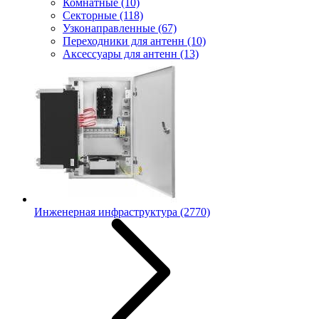
Комнатные
(10)
Секторные
(118)
Узконаправленные
(67)
Переходники для антенн
(10)
Аксессуары для антенн
(13)
Инженерная инфраструктура
(2770)