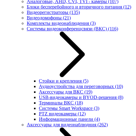
Аналоговые, AHD, CVI, TVI - камеры
(107)
Блоки бесперебойного и вторичного питания
(12)
Видеорегистраторы
(135)
Видеодомофоны
(21)
Комплекты видеонаблюдения
(3)
Системы видеоконференцсвязи (ВКС)
(116)
Стойки и крепления
(5)
Аудиоустройства для переговорных
(10)
Аксессуары для ВКС
(19)
USB-видеокамеры и BYOD-решения
(8)
Терминалы ВКС
(18)
Системы Smart Workspace
(3)
PTZ видеокамеры
(12)
Информационные панели
(4)
Аксессуары для видеонаблюдния
(262)