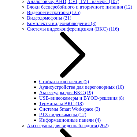
Аналоговые, AHD, CVI, TVI - камеры
(107)
Блоки бесперебойного и вторичного питания
(12)
Видеорегистраторы
(135)
Видеодомофоны
(21)
Комплекты видеонаблюдения
(3)
Системы видеоконференцсвязи (ВКС)
(116)
Стойки и крепления
(5)
Аудиоустройства для переговорных
(10)
Аксессуары для ВКС
(19)
USB-видеокамеры и BYOD-решения
(8)
Терминалы ВКС
(18)
Системы Smart Workspace
(3)
PTZ видеокамеры
(12)
Информационные панели
(4)
Аксессуары для видеонаблюдния
(262)