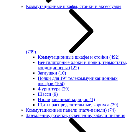
Коммутационные шкафы, стойки и аксессуары
(799)
Коммутационные шкафы и стойки
(492)
Вентиляторные блоки и полки, термостаты,
кондиционеры
(122)
Заглушки
(10)
Полки для 19" телекоммуникационных
шкафов
(104)
Фурнитура
(29)
Шасси
(9)
Изолированный коридор
(1)
Щиты распределительные, корпуса
(29)
Коммутационные панели (патч-панели)
(74)
Заземление, розетки, освещение, кабели питания