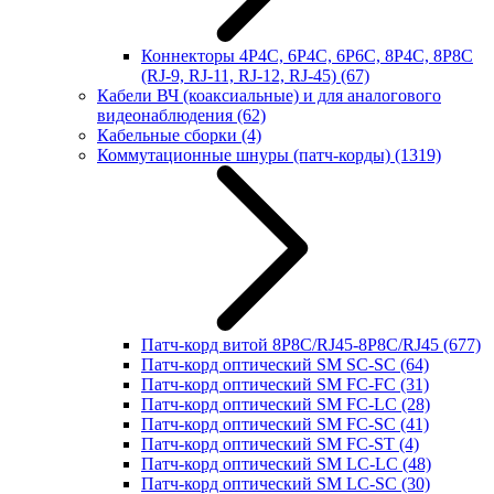
Коннекторы 4P4C, 6P4C, 6P6C, 8P4C, 8P8C
(RJ-9, RJ-11, RJ-12, RJ-45)
(67)
Кабели ВЧ (коаксиальные) и для аналогового
видеонаблюдения
(62)
Кабельные сборки
(4)
Коммутационные шнуры (патч-корды)
(1319)
Патч-корд витой 8P8C/RJ45-8P8C/RJ45
(677)
Патч-корд оптический SM SC-SC
(64)
Патч-корд оптический SM FC-FC
(31)
Патч-корд оптический SM FC-LC
(28)
Патч-корд оптический SM FC-SC
(41)
Патч-корд оптический SM FC-ST
(4)
Патч-корд оптический SM LC-LC
(48)
Патч-корд оптический SM LC-SC
(30)