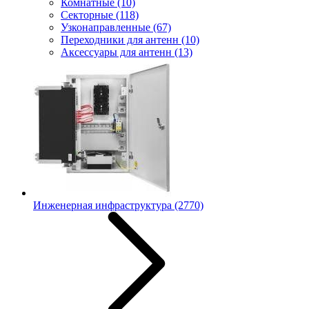
Комнатные
(10)
Секторные
(118)
Узконаправленные
(67)
Переходники для антенн
(10)
Аксессуары для антенн
(13)
Инженерная инфраструктура
(2770)