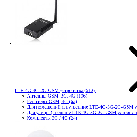
LTE-4G-3G-2G-GSM устройства
(512)
Антенны GSM, 3G, 4G
(196)
Репитеры GSM, 3G
(62)
Для помещений (внутренние LTE-4G-3G-2G-GSM у
Для улицы (внешние LTE-4G-3G-2G-GSM устройст
Комплекты 3G / 4G
(24)