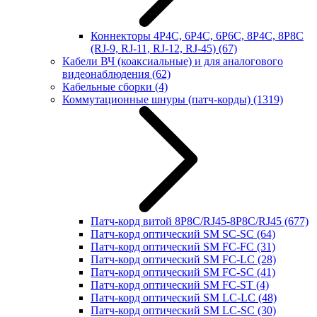
Коннекторы 4P4C, 6P4C, 6P6C, 8P4C, 8P8C
(RJ-9, RJ-11, RJ-12, RJ-45)
(67)
Кабели ВЧ (коаксиальные) и для аналогового
видеонаблюдения
(62)
Кабельные сборки
(4)
Коммутационные шнуры (патч-корды)
(1319)
Патч-корд витой 8P8C/RJ45-8P8C/RJ45
(677)
Патч-корд оптический SM SC-SC
(64)
Патч-корд оптический SM FC-FC
(31)
Патч-корд оптический SM FC-LC
(28)
Патч-корд оптический SM FC-SC
(41)
Патч-корд оптический SM FC-ST
(4)
Патч-корд оптический SM LC-LC
(48)
Патч-корд оптический SM LC-SC
(30)