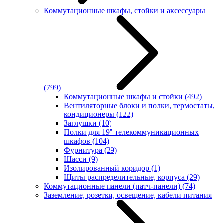
Коммутационные шкафы, стойки и аксессуары
(799)
Коммутационные шкафы и стойки
(492)
Вентиляторные блоки и полки, термостаты,
кондиционеры
(122)
Заглушки
(10)
Полки для 19" телекоммуникационных
шкафов
(104)
Фурнитура
(29)
Шасси
(9)
Изолированный коридор
(1)
Щиты распределительные, корпуса
(29)
Коммутационные панели (патч-панели)
(74)
Заземление, розетки, освещение, кабели питания