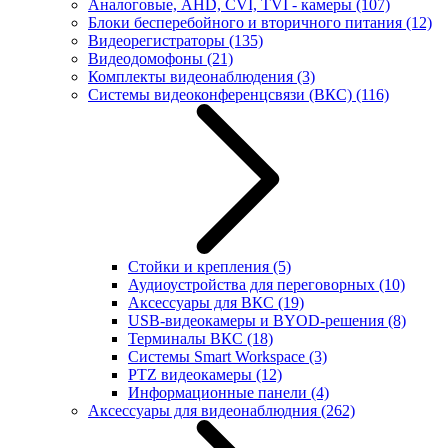
Аналоговые, AHD, CVI, TVI - камеры
(107)
Блоки бесперебойного и вторичного питания
(12)
Видеорегистраторы
(135)
Видеодомофоны
(21)
Комплекты видеонаблюдения
(3)
Системы видеоконференцсвязи (ВКС)
(116)
Стойки и крепления
(5)
Аудиоустройства для переговорных
(10)
Аксессуары для ВКС
(19)
USB-видеокамеры и BYOD-решения
(8)
Терминалы ВКС
(18)
Системы Smart Workspace
(3)
PTZ видеокамеры
(12)
Информационные панели
(4)
Аксессуары для видеонаблюдния
(262)