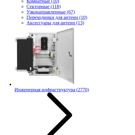
Комнатные
(10)
Секторные
(118)
Узконаправленные
(67)
Переходники для антенн
(10)
Аксессуары для антенн
(13)
Инженерная инфраструктура
(2770)