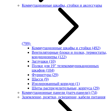
Коммутационные шкафы, стойки и аксессуары
(799)
Коммутационные шкафы и стойки
(492)
Вентиляторные блоки и полки, термостаты,
кондиционеры
(122)
Заглушки
(10)
Полки для 19" телекоммуникационных
шкафов
(104)
Фурнитура
(29)
Шасси
(9)
Изолированный коридор
(1)
Щиты распределительные, корпуса
(29)
Коммутационные панели (патч-панели)
(74)
Заземление, розетки, освещение, кабели питания