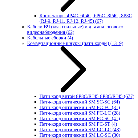
Коннекторы 4P4C, 6P4C, 6P6C, 8P4C, 8P8C
(RJ-9, RJ-11, RJ-12, RJ-45)
(67)
Кабели ВЧ (коаксиальные) и для аналогового
видеонаблюдения
(62)
Кабельные сборки
(4)
Коммутационные шнуры (патч-корды)
(1319)
Патч-корд витой 8P8C/RJ45-8P8C/RJ45
(677)
Патч-корд оптический SM SC-SC
(64)
Патч-корд оптический SM FC-FC
(31)
Патч-корд оптический SM FC-LC
(28)
Патч-корд оптический SM FC-SC
(41)
Патч-корд оптический SM FC-ST
(4)
Патч-корд оптический SM LC-LC
(48)
Патч-корд оптический SM LC-SC
(30)