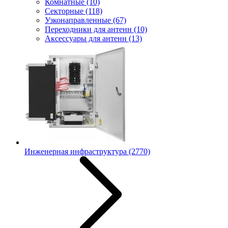
Комнатные
(10)
Секторные
(118)
Узконаправленные
(67)
Переходники для антенн
(10)
Аксессуары для антенн
(13)
Инженерная инфраструктура
(2770)