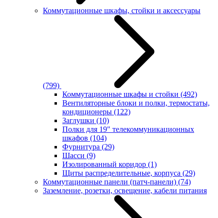
Коммутационные шкафы, стойки и аксессуары
(799)
Коммутационные шкафы и стойки
(492)
Вентиляторные блоки и полки, термостаты,
кондиционеры
(122)
Заглушки
(10)
Полки для 19" телекоммуникационных
шкафов
(104)
Фурнитура
(29)
Шасси
(9)
Изолированный коридор
(1)
Щиты распределительные, корпуса
(29)
Коммутационные панели (патч-панели)
(74)
Заземление, розетки, освещение, кабели питания