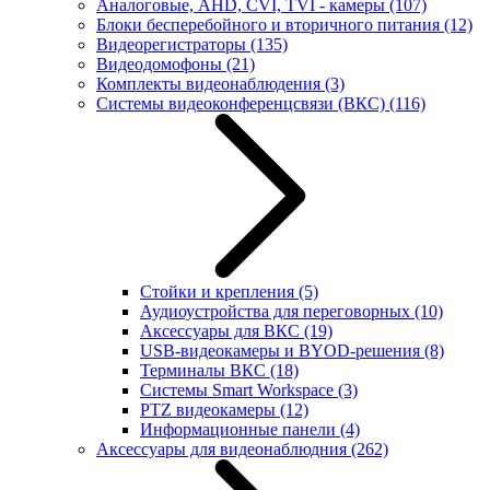
Аналоговые, AHD, CVI, TVI - камеры
(107)
Блоки бесперебойного и вторичного питания
(12)
Видеорегистраторы
(135)
Видеодомофоны
(21)
Комплекты видеонаблюдения
(3)
Системы видеоконференцсвязи (ВКС)
(116)
Стойки и крепления
(5)
Аудиоустройства для переговорных
(10)
Аксессуары для ВКС
(19)
USB-видеокамеры и BYOD-решения
(8)
Терминалы ВКС
(18)
Системы Smart Workspace
(3)
PTZ видеокамеры
(12)
Информационные панели
(4)
Аксессуары для видеонаблюдния
(262)