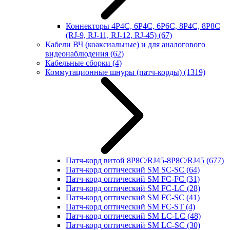
Коннекторы 4P4C, 6P4C, 6P6C, 8P4C, 8P8C
(RJ-9, RJ-11, RJ-12, RJ-45)
(67)
Кабели ВЧ (коаксиальные) и для аналогового
видеонаблюдения
(62)
Кабельные сборки
(4)
Коммутационные шнуры (патч-корды)
(1319)
Патч-корд витой 8P8C/RJ45-8P8C/RJ45
(677)
Патч-корд оптический SM SC-SC
(64)
Патч-корд оптический SM FC-FC
(31)
Патч-корд оптический SM FC-LC
(28)
Патч-корд оптический SM FC-SC
(41)
Патч-корд оптический SM FC-ST
(4)
Патч-корд оптический SM LC-LC
(48)
Патч-корд оптический SM LC-SC
(30)