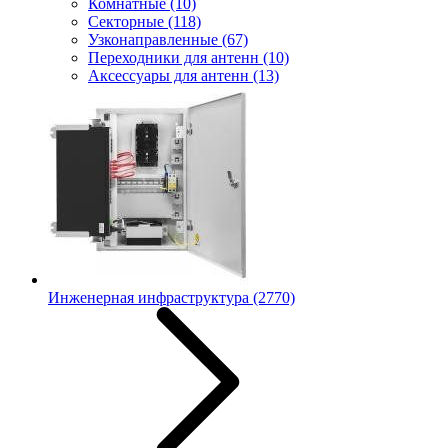
Комнатные
(10)
Секторные
(118)
Узконаправленные
(67)
Переходники для антенн
(10)
Аксессуары для антенн
(13)
Инженерная инфраструктура
(2770)