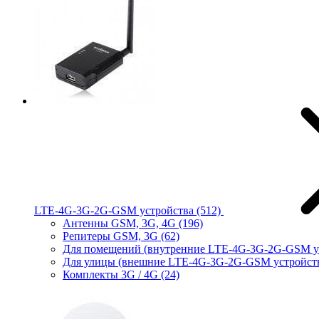
LTE-4G-3G-2G-GSM устройства
(512)
Антенны GSM, 3G, 4G
(196)
Репитеры GSM, 3G
(62)
Для помещений (внутренние LTE-4G-3G-2G-GSM у
Для улицы (внешние LTE-4G-3G-2G-GSM устройст
Комплекты 3G / 4G
(24)