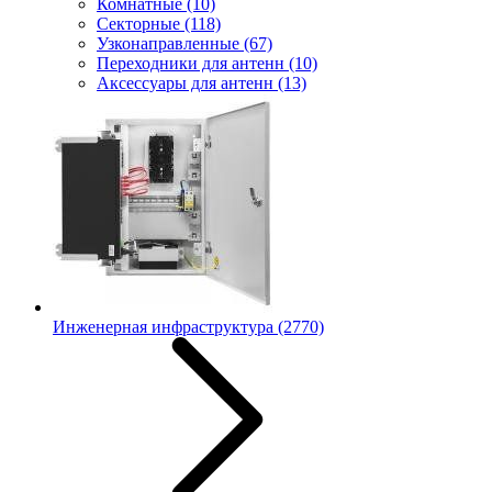
Комнатные
(10)
Секторные
(118)
Узконаправленные
(67)
Переходники для антенн
(10)
Аксессуары для антенн
(13)
Инженерная инфраструктура
(2770)