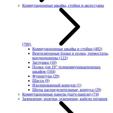
Коммутационные шкафы, стойки и аксессуары
(799)
Коммутационные шкафы и стойки
(492)
Вентиляторные блоки и полки, термостаты,
кондиционеры
(122)
Заглушки
(10)
Полки для 19" телекоммуникационных
шкафов
(104)
Фурнитура
(29)
Шасси
(9)
Изолированный коридор
(1)
Щиты распределительные, корпуса
(29)
Коммутационные панели (патч-панели)
(74)
Заземление, розетки, освещение, кабели питания