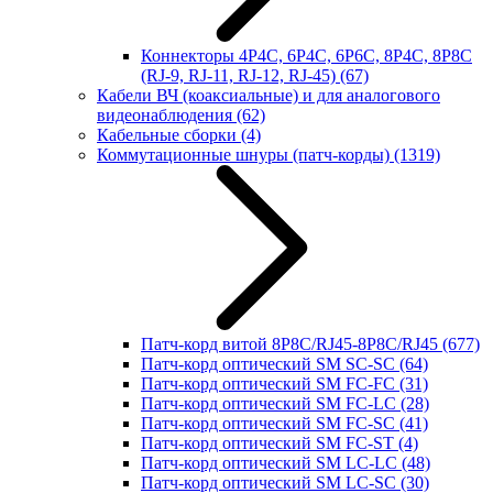
Коннекторы 4P4C, 6P4C, 6P6C, 8P4C, 8P8C
(RJ-9, RJ-11, RJ-12, RJ-45)
(67)
Кабели ВЧ (коаксиальные) и для аналогового
видеонаблюдения
(62)
Кабельные сборки
(4)
Коммутационные шнуры (патч-корды)
(1319)
Патч-корд витой 8P8C/RJ45-8P8C/RJ45
(677)
Патч-корд оптический SM SC-SC
(64)
Патч-корд оптический SM FC-FC
(31)
Патч-корд оптический SM FC-LC
(28)
Патч-корд оптический SM FC-SC
(41)
Патч-корд оптический SM FC-ST
(4)
Патч-корд оптический SM LC-LC
(48)
Патч-корд оптический SM LC-SC
(30)