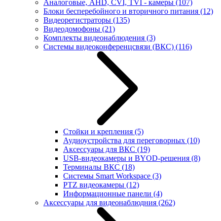
Аналоговые, AHD, CVI, TVI - камеры
(107)
Блоки бесперебойного и вторичного питания
(12)
Видеорегистраторы
(135)
Видеодомофоны
(21)
Комплекты видеонаблюдения
(3)
Системы видеоконференцсвязи (ВКС)
(116)
Стойки и крепления
(5)
Аудиоустройства для переговорных
(10)
Аксессуары для ВКС
(19)
USB-видеокамеры и BYOD-решения
(8)
Терминалы ВКС
(18)
Системы Smart Workspace
(3)
PTZ видеокамеры
(12)
Информационные панели
(4)
Аксессуары для видеонаблюдния
(262)