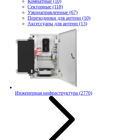
Комнатные
(10)
Секторные
(118)
Узконаправленные
(67)
Переходники для антенн
(10)
Аксессуары для антенн
(13)
Инженерная инфраструктура
(2770)