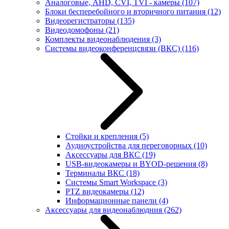
Аналоговые, AHD, CVI, TVI - камеры
(107)
Блоки бесперебойного и вторичного питания
(12)
Видеорегистраторы
(135)
Видеодомофоны
(21)
Комплекты видеонаблюдения
(3)
Системы видеоконференцсвязи (ВКС)
(116)
Стойки и крепления
(5)
Аудиоустройства для переговорных
(10)
Аксессуары для ВКС
(19)
USB-видеокамеры и BYOD-решения
(8)
Терминалы ВКС
(18)
Системы Smart Workspace
(3)
PTZ видеокамеры
(12)
Информационные панели
(4)
Аксессуары для видеонаблюдния
(262)