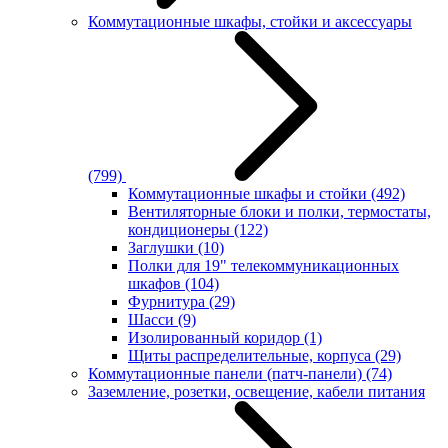
Коммутационные шкафы, стойки и аксессуары
(799)
Коммутационные шкафы и стойки
(492)
Вентиляторные блоки и полки, термостаты,
кондиционеры
(122)
Заглушки
(10)
Полки для 19" телекоммуникационных
шкафов
(104)
Фурнитура
(29)
Шасси
(9)
Изолированный коридор
(1)
Щиты распределительные, корпуса
(29)
Коммутационные панели (патч-панели)
(74)
Заземление, розетки, освещение, кабели питания