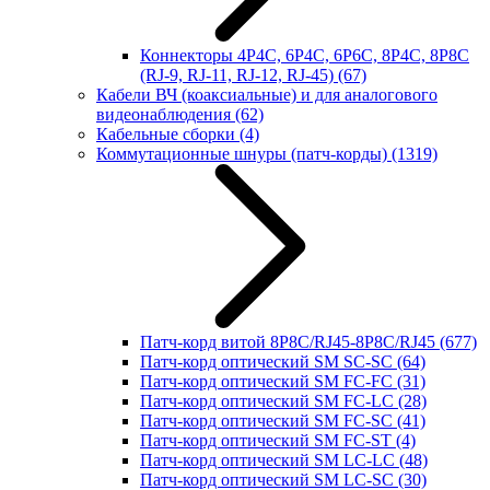
Коннекторы 4P4C, 6P4C, 6P6C, 8P4C, 8P8C
(RJ-9, RJ-11, RJ-12, RJ-45)
(67)
Кабели ВЧ (коаксиальные) и для аналогового
видеонаблюдения
(62)
Кабельные сборки
(4)
Коммутационные шнуры (патч-корды)
(1319)
Патч-корд витой 8P8C/RJ45-8P8C/RJ45
(677)
Патч-корд оптический SM SC-SC
(64)
Патч-корд оптический SM FC-FC
(31)
Патч-корд оптический SM FC-LC
(28)
Патч-корд оптический SM FC-SC
(41)
Патч-корд оптический SM FC-ST
(4)
Патч-корд оптический SM LC-LC
(48)
Патч-корд оптический SM LC-SC
(30)