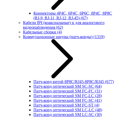
Коннекторы 4P4C, 6P4C, 6P6C, 8P4C, 8P8C
(RJ-9, RJ-11, RJ-12, RJ-45)
(67)
Кабели ВЧ (коаксиальные) и для аналогового
видеонаблюдения
(62)
Кабельные сборки
(4)
Коммутационные шнуры (патч-корды)
(1319)
Патч-корд витой 8P8C/RJ45-8P8C/RJ45
(677)
Патч-корд оптический SM SC-SC
(64)
Патч-корд оптический SM FC-FC
(31)
Патч-корд оптический SM FC-LC
(28)
Патч-корд оптический SM FC-SC
(41)
Патч-корд оптический SM FC-ST
(4)
Патч-корд оптический SM LC-LC
(48)
Патч-корд оптический SM LC-SC
(30)