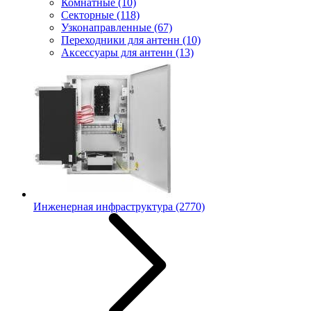
Комнатные
(10)
Секторные
(118)
Узконаправленные
(67)
Переходники для антенн
(10)
Аксессуары для антенн
(13)
Инженерная инфраструктура
(2770)