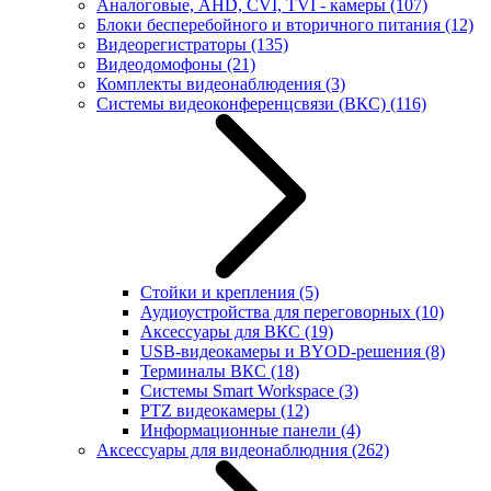
Аналоговые, AHD, CVI, TVI - камеры
(107)
Блоки бесперебойного и вторичного питания
(12)
Видеорегистраторы
(135)
Видеодомофоны
(21)
Комплекты видеонаблюдения
(3)
Системы видеоконференцсвязи (ВКС)
(116)
Стойки и крепления
(5)
Аудиоустройства для переговорных
(10)
Аксессуары для ВКС
(19)
USB-видеокамеры и BYOD-решения
(8)
Терминалы ВКС
(18)
Системы Smart Workspace
(3)
PTZ видеокамеры
(12)
Информационные панели
(4)
Аксессуары для видеонаблюдния
(262)