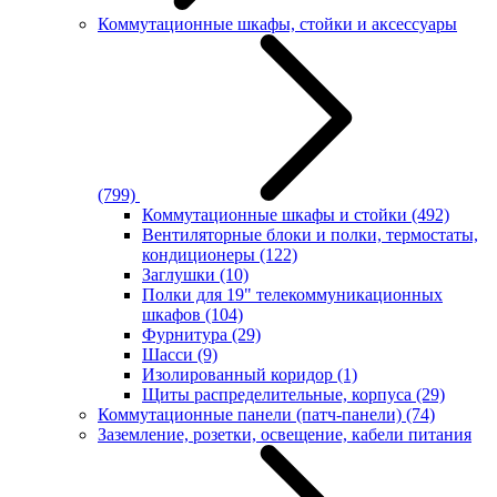
Коммутационные шкафы, стойки и аксессуары
(799)
Коммутационные шкафы и стойки
(492)
Вентиляторные блоки и полки, термостаты,
кондиционеры
(122)
Заглушки
(10)
Полки для 19" телекоммуникационных
шкафов
(104)
Фурнитура
(29)
Шасси
(9)
Изолированный коридор
(1)
Щиты распределительные, корпуса
(29)
Коммутационные панели (патч-панели)
(74)
Заземление, розетки, освещение, кабели питания