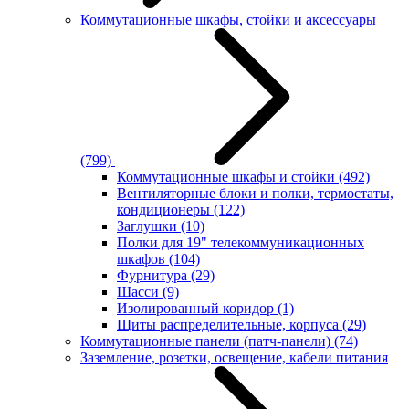
Коммутационные шкафы, стойки и аксессуары
(799)
Коммутационные шкафы и стойки
(492)
Вентиляторные блоки и полки, термостаты,
кондиционеры
(122)
Заглушки
(10)
Полки для 19" телекоммуникационных
шкафов
(104)
Фурнитура
(29)
Шасси
(9)
Изолированный коридор
(1)
Щиты распределительные, корпуса
(29)
Коммутационные панели (патч-панели)
(74)
Заземление, розетки, освещение, кабели питания