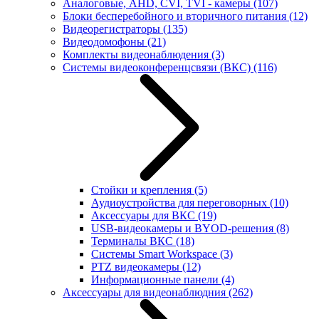
Аналоговые, AHD, CVI, TVI - камеры
(107)
Блоки бесперебойного и вторичного питания
(12)
Видеорегистраторы
(135)
Видеодомофоны
(21)
Комплекты видеонаблюдения
(3)
Системы видеоконференцсвязи (ВКС)
(116)
Стойки и крепления
(5)
Аудиоустройства для переговорных
(10)
Аксессуары для ВКС
(19)
USB-видеокамеры и BYOD-решения
(8)
Терминалы ВКС
(18)
Системы Smart Workspace
(3)
PTZ видеокамеры
(12)
Информационные панели
(4)
Аксессуары для видеонаблюдния
(262)