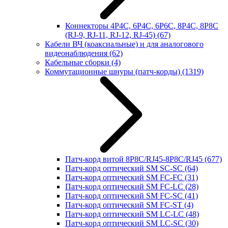
Коннекторы 4P4C, 6P4C, 6P6C, 8P4C, 8P8C
(RJ-9, RJ-11, RJ-12, RJ-45)
(67)
Кабели ВЧ (коаксиальные) и для аналогового
видеонаблюдения
(62)
Кабельные сборки
(4)
Коммутационные шнуры (патч-корды)
(1319)
Патч-корд витой 8P8C/RJ45-8P8C/RJ45
(677)
Патч-корд оптический SM SC-SC
(64)
Патч-корд оптический SM FC-FC
(31)
Патч-корд оптический SM FC-LC
(28)
Патч-корд оптический SM FC-SC
(41)
Патч-корд оптический SM FC-ST
(4)
Патч-корд оптический SM LC-LC
(48)
Патч-корд оптический SM LC-SC
(30)