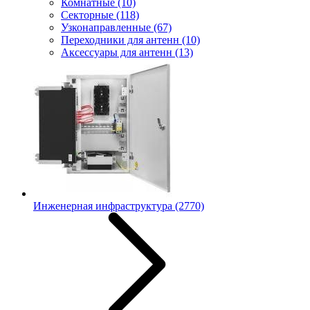
Комнатные
(10)
Секторные
(118)
Узконаправленные
(67)
Переходники для антенн
(10)
Аксессуары для антенн
(13)
Инженерная инфраструктура
(2770)