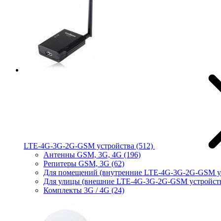
LTE-4G-3G-2G-GSM устройства
(512)
Антенны GSM, 3G, 4G
(196)
Репитеры GSM, 3G
(62)
Для помещений (внутренние LTE-4G-3G-2G-GSM у
Для улицы (внешние LTE-4G-3G-2G-GSM устройст
Комплекты 3G / 4G
(24)