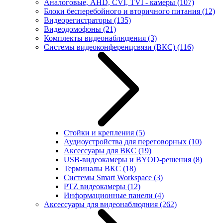
Аналоговые, AHD, CVI, TVI - камеры
(107)
Блоки бесперебойного и вторичного питания
(12)
Видеорегистраторы
(135)
Видеодомофоны
(21)
Комплекты видеонаблюдения
(3)
Системы видеоконференцсвязи (ВКС)
(116)
Стойки и крепления
(5)
Аудиоустройства для переговорных
(10)
Аксессуары для ВКС
(19)
USB-видеокамеры и BYOD-решения
(8)
Терминалы ВКС
(18)
Системы Smart Workspace
(3)
PTZ видеокамеры
(12)
Информационные панели
(4)
Аксессуары для видеонаблюдния
(262)