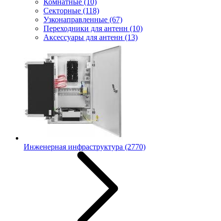
Комнатные
(10)
Секторные
(118)
Узконаправленные
(67)
Переходники для антенн
(10)
Аксессуары для антенн
(13)
Инженерная инфраструктура
(2770)