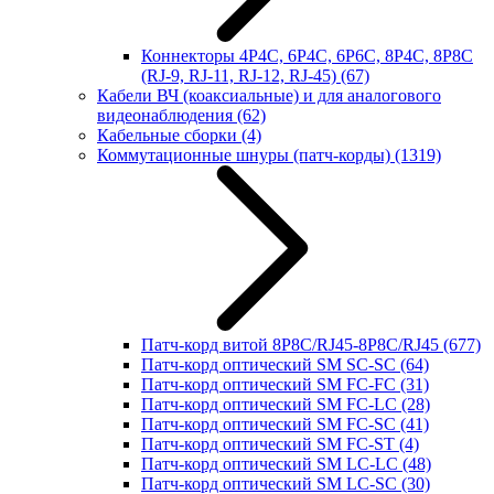
Коннекторы 4P4C, 6P4C, 6P6C, 8P4C, 8P8C
(RJ-9, RJ-11, RJ-12, RJ-45)
(67)
Кабели ВЧ (коаксиальные) и для аналогового
видеонаблюдения
(62)
Кабельные сборки
(4)
Коммутационные шнуры (патч-корды)
(1319)
Патч-корд витой 8P8C/RJ45-8P8C/RJ45
(677)
Патч-корд оптический SM SC-SC
(64)
Патч-корд оптический SM FC-FC
(31)
Патч-корд оптический SM FC-LC
(28)
Патч-корд оптический SM FC-SC
(41)
Патч-корд оптический SM FC-ST
(4)
Патч-корд оптический SM LC-LC
(48)
Патч-корд оптический SM LC-SC
(30)