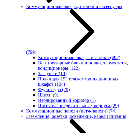
Коммутационные шкафы, стойки и аксессуары
(799)
Коммутационные шкафы и стойки
(492)
Вентиляторные блоки и полки, термостаты,
кондиционеры
(122)
Заглушки
(10)
Полки для 19" телекоммуникационных
шкафов
(104)
Фурнитура
(29)
Шасси
(9)
Изолированный коридор
(1)
Щиты распределительные, корпуса
(29)
Коммутационные панели (патч-панели)
(74)
Заземление, розетки, освещение, кабели питания