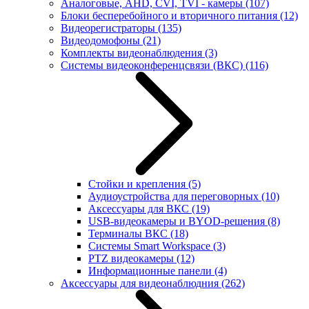
Аналоговые, AHD, CVI, TVI - камеры
(107)
Блоки бесперебойного и вторичного питания
(12)
Видеорегистраторы
(135)
Видеодомофоны
(21)
Комплекты видеонаблюдения
(3)
Системы видеоконференцсвязи (ВКС)
(116)
Стойки и крепления
(5)
Аудиоустройства для переговорных
(10)
Аксессуары для ВКС
(19)
USB-видеокамеры и BYOD-решения
(8)
Терминалы ВКС
(18)
Системы Smart Workspace
(3)
PTZ видеокамеры
(12)
Информационные панели
(4)
Аксессуары для видеонаблюдния
(262)