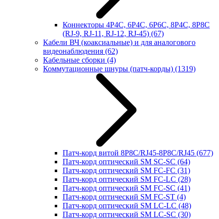
Коннекторы 4P4C, 6P4C, 6P6C, 8P4C, 8P8C
(RJ-9, RJ-11, RJ-12, RJ-45)
(67)
Кабели ВЧ (коаксиальные) и для аналогового
видеонаблюдения
(62)
Кабельные сборки
(4)
Коммутационные шнуры (патч-корды)
(1319)
Патч-корд витой 8P8C/RJ45-8P8C/RJ45
(677)
Патч-корд оптический SM SC-SC
(64)
Патч-корд оптический SM FC-FC
(31)
Патч-корд оптический SM FC-LC
(28)
Патч-корд оптический SM FC-SC
(41)
Патч-корд оптический SM FC-ST
(4)
Патч-корд оптический SM LC-LC
(48)
Патч-корд оптический SM LC-SC
(30)