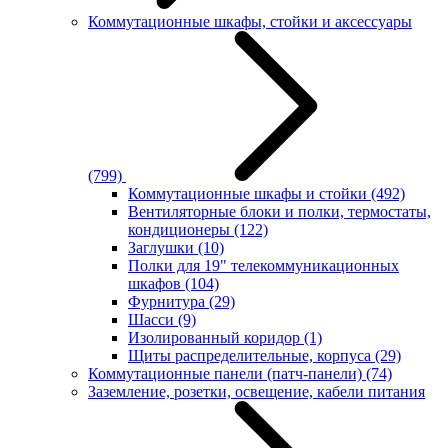
Коммутационные шкафы, стойки и аксессуары
(799)
Коммутационные шкафы и стойки
(492)
Вентиляторные блоки и полки, термостаты,
кондиционеры
(122)
Заглушки
(10)
Полки для 19" телекоммуникационных
шкафов
(104)
Фурнитура
(29)
Шасси
(9)
Изолированный коридор
(1)
Щиты распределительные, корпуса
(29)
Коммутационные панели (патч-панели)
(74)
Заземление, розетки, освещение, кабели питания