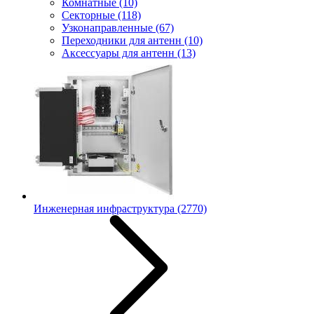
Комнатные
(10)
Секторные
(118)
Узконаправленные
(67)
Переходники для антенн
(10)
Аксессуары для антенн
(13)
Инженерная инфраструктура
(2770)