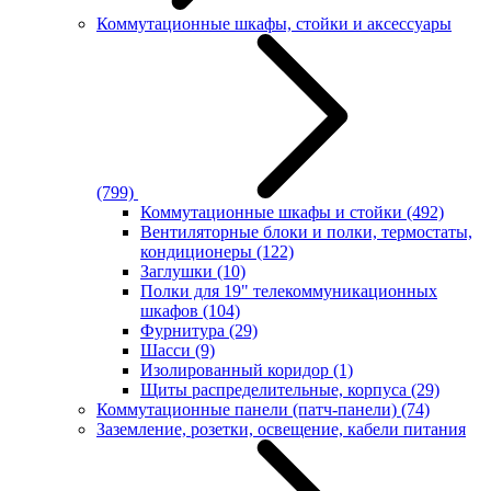
Коммутационные шкафы, стойки и аксессуары
(799)
Коммутационные шкафы и стойки
(492)
Вентиляторные блоки и полки, термостаты,
кондиционеры
(122)
Заглушки
(10)
Полки для 19" телекоммуникационных
шкафов
(104)
Фурнитура
(29)
Шасси
(9)
Изолированный коридор
(1)
Щиты распределительные, корпуса
(29)
Коммутационные панели (патч-панели)
(74)
Заземление, розетки, освещение, кабели питания