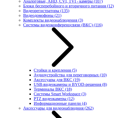
Аналоговые, AHD, CVI, TVI - камеры
(107)
Блоки бесперебойного и вторичного питания
(12)
Видеорегистраторы
(135)
Видеодомофоны
(21)
Комплекты видеонаблюдения
(3)
Системы видеоконференцсвязи (ВКС)
(116)
Стойки и крепления
(5)
Аудиоустройства для переговорных
(10)
Аксессуары для ВКС
(19)
USB-видеокамеры и BYOD-решения
(8)
Терминалы ВКС
(18)
Системы Smart Workspace
(3)
PTZ видеокамеры
(12)
Информационные панели
(4)
Аксессуары для видеонаблюдния
(262)