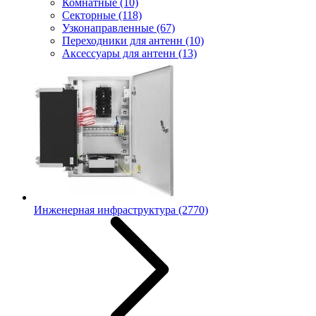
Комнатные
(10)
Секторные
(118)
Узконаправленные
(67)
Переходники для антенн
(10)
Аксессуары для антенн
(13)
Инженерная инфраструктура
(2770)