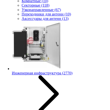
Комнатные
(10)
Секторные
(118)
Узконаправленные
(67)
Переходники для антенн
(10)
Аксессуары для антенн
(13)
Инженерная инфраструктура
(2770)