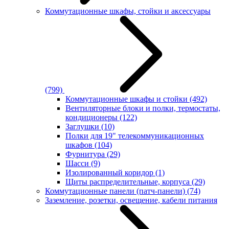
Коммутационные шкафы, стойки и аксессуары
(799)
Коммутационные шкафы и стойки
(492)
Вентиляторные блоки и полки, термостаты,
кондиционеры
(122)
Заглушки
(10)
Полки для 19" телекоммуникационных
шкафов
(104)
Фурнитура
(29)
Шасси
(9)
Изолированный коридор
(1)
Щиты распределительные, корпуса
(29)
Коммутационные панели (патч-панели)
(74)
Заземление, розетки, освещение, кабели питания