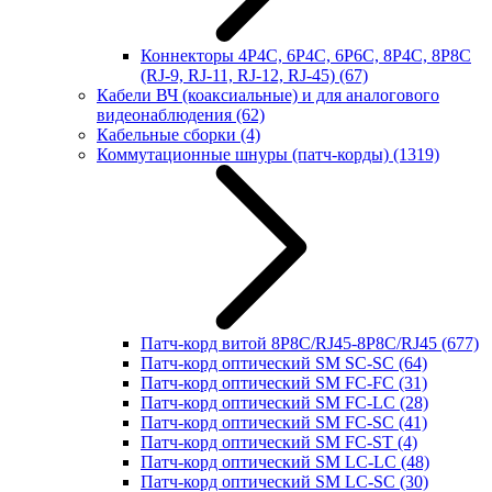
Коннекторы 4P4C, 6P4C, 6P6C, 8P4C, 8P8C
(RJ-9, RJ-11, RJ-12, RJ-45)
(67)
Кабели ВЧ (коаксиальные) и для аналогового
видеонаблюдения
(62)
Кабельные сборки
(4)
Коммутационные шнуры (патч-корды)
(1319)
Патч-корд витой 8P8C/RJ45-8P8C/RJ45
(677)
Патч-корд оптический SM SC-SC
(64)
Патч-корд оптический SM FC-FC
(31)
Патч-корд оптический SM FC-LC
(28)
Патч-корд оптический SM FC-SC
(41)
Патч-корд оптический SM FC-ST
(4)
Патч-корд оптический SM LC-LC
(48)
Патч-корд оптический SM LC-SC
(30)