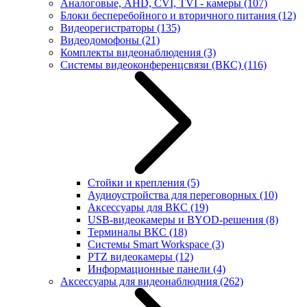
Аналоговые, AHD, CVI, TVI - камеры
(107)
Блоки бесперебойного и вторичного питания
(12)
Видеорегистраторы
(135)
Видеодомофоны
(21)
Комплекты видеонаблюдения
(3)
Системы видеоконференцсвязи (ВКС)
(116)
Стойки и крепления
(5)
Аудиоустройства для переговорных
(10)
Аксессуары для ВКС
(19)
USB-видеокамеры и BYOD-решения
(8)
Терминалы ВКС
(18)
Системы Smart Workspace
(3)
PTZ видеокамеры
(12)
Информационные панели
(4)
Аксессуары для видеонаблюдния
(262)