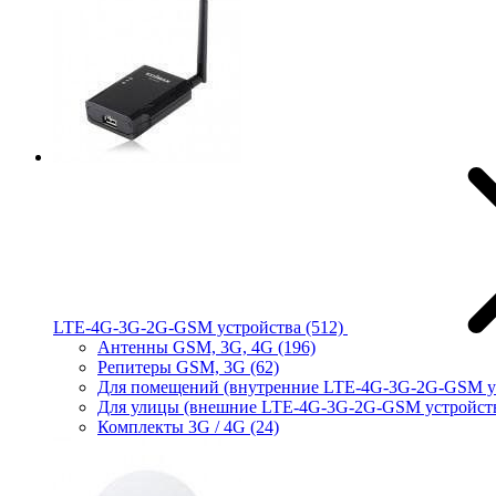
LTE-4G-3G-2G-GSM устройства
(512)
Антенны GSM, 3G, 4G
(196)
Репитеры GSM, 3G
(62)
Для помещений (внутренние LTE-4G-3G-2G-GSM у
Для улицы (внешние LTE-4G-3G-2G-GSM устройст
Комплекты 3G / 4G
(24)