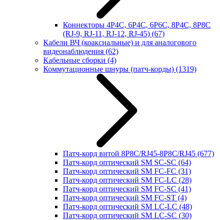
Коннекторы 4P4C, 6P4C, 6P6C, 8P4C, 8P8C
(RJ-9, RJ-11, RJ-12, RJ-45)
(67)
Кабели ВЧ (коаксиальные) и для аналогового
видеонаблюдения
(62)
Кабельные сборки
(4)
Коммутационные шнуры (патч-корды)
(1319)
Патч-корд витой 8P8C/RJ45-8P8C/RJ45
(677)
Патч-корд оптический SM SC-SC
(64)
Патч-корд оптический SM FC-FC
(31)
Патч-корд оптический SM FC-LC
(28)
Патч-корд оптический SM FC-SC
(41)
Патч-корд оптический SM FC-ST
(4)
Патч-корд оптический SM LC-LC
(48)
Патч-корд оптический SM LC-SC
(30)