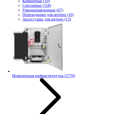
Комнатные
(10)
Секторные
(118)
Узконаправленные
(67)
Переходники для антенн
(10)
Аксессуары для антенн
(13)
Инженерная инфраструктура
(2770)