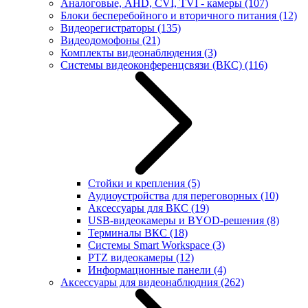
Аналоговые, AHD, CVI, TVI - камеры
(107)
Блоки бесперебойного и вторичного питания
(12)
Видеорегистраторы
(135)
Видеодомофоны
(21)
Комплекты видеонаблюдения
(3)
Системы видеоконференцсвязи (ВКС)
(116)
Стойки и крепления
(5)
Аудиоустройства для переговорных
(10)
Аксессуары для ВКС
(19)
USB-видеокамеры и BYOD-решения
(8)
Терминалы ВКС
(18)
Системы Smart Workspace
(3)
PTZ видеокамеры
(12)
Информационные панели
(4)
Аксессуары для видеонаблюдния
(262)