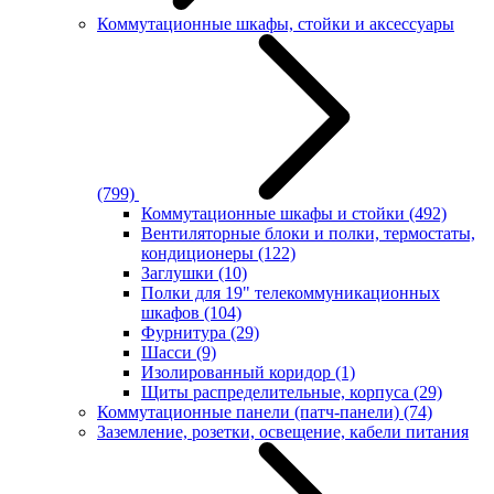
Коммутационные шкафы, стойки и аксессуары
(799)
Коммутационные шкафы и стойки
(492)
Вентиляторные блоки и полки, термостаты,
кондиционеры
(122)
Заглушки
(10)
Полки для 19" телекоммуникационных
шкафов
(104)
Фурнитура
(29)
Шасси
(9)
Изолированный коридор
(1)
Щиты распределительные, корпуса
(29)
Коммутационные панели (патч-панели)
(74)
Заземление, розетки, освещение, кабели питания