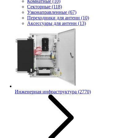
Комнатные
(10)
Секторные
(118)
Узконаправленные
(67)
Переходники для антенн
(10)
Аксессуары для антенн
(13)
Инженерная инфраструктура
(2770)