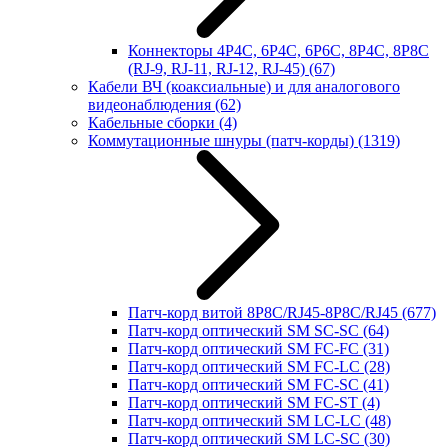
Коннекторы 4P4C, 6P4C, 6P6C, 8P4C, 8P8C
(RJ-9, RJ-11, RJ-12, RJ-45)
(67)
Кабели ВЧ (коаксиальные) и для аналогового
видеонаблюдения
(62)
Кабельные сборки
(4)
Коммутационные шнуры (патч-корды)
(1319)
Патч-корд витой 8P8C/RJ45-8P8C/RJ45
(677)
Патч-корд оптический SM SC-SC
(64)
Патч-корд оптический SM FC-FC
(31)
Патч-корд оптический SM FC-LC
(28)
Патч-корд оптический SM FC-SC
(41)
Патч-корд оптический SM FC-ST
(4)
Патч-корд оптический SM LC-LC
(48)
Патч-корд оптический SM LC-SC
(30)