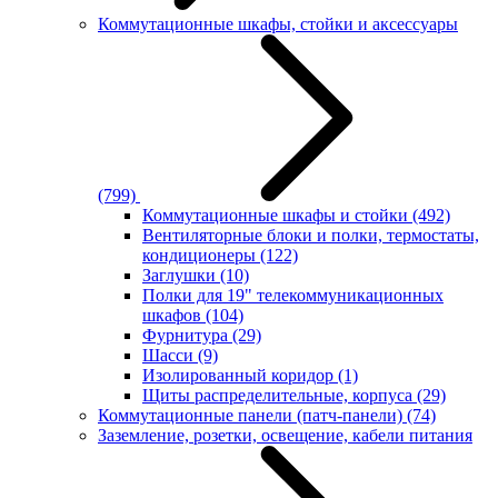
Коммутационные шкафы, стойки и аксессуары
(799)
Коммутационные шкафы и стойки
(492)
Вентиляторные блоки и полки, термостаты,
кондиционеры
(122)
Заглушки
(10)
Полки для 19" телекоммуникационных
шкафов
(104)
Фурнитура
(29)
Шасси
(9)
Изолированный коридор
(1)
Щиты распределительные, корпуса
(29)
Коммутационные панели (патч-панели)
(74)
Заземление, розетки, освещение, кабели питания