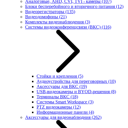
Аналоговые, AHD, CVI, TVI - камеры
(107)
Блоки бесперебойного и вторичного питания
(12)
Видеорегистраторы
(135)
Видеодомофоны
(21)
Комплекты видеонаблюдения
(3)
Системы видеоконференцсвязи (ВКС)
(116)
Стойки и крепления
(5)
Аудиоустройства для переговорных
(10)
Аксессуары для ВКС
(19)
USB-видеокамеры и BYOD-решения
(8)
Терминалы ВКС
(18)
Системы Smart Workspace
(3)
PTZ видеокамеры
(12)
Информационные панели
(4)
Аксессуары для видеонаблюдния
(262)