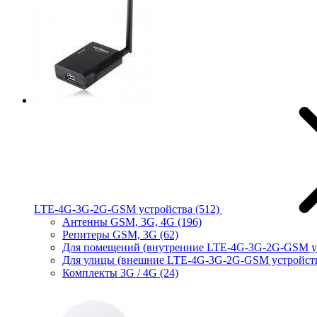
LTE-4G-3G-2G-GSM устройства
(512)
Антенны GSM, 3G, 4G
(196)
Репитеры GSM, 3G
(62)
Для помещений (внутренние LTE-4G-3G-2G-GSM у
Для улицы (внешние LTE-4G-3G-2G-GSM устройст
Комплекты 3G / 4G
(24)