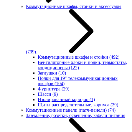
Коммутационные шкафы, стойки и аксессуары
(799)
Коммутационные шкафы и стойки
(492)
Вентиляторные блоки и полки, термостаты,
кондиционеры
(122)
Заглушки
(10)
Полки для 19" телекоммуникационных
шкафов
(104)
Фурнитура
(29)
Шасси
(9)
Изолированный коридор
(1)
Щиты распределительные, корпуса
(29)
Коммутационные панели (патч-панели)
(74)
Заземление, розетки, освещение, кабели питания