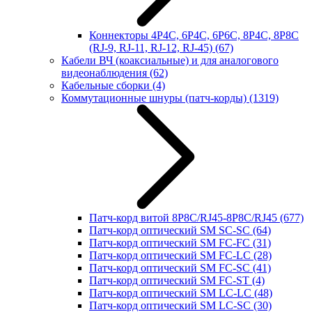
Коннекторы 4P4C, 6P4C, 6P6C, 8P4C, 8P8C
(RJ-9, RJ-11, RJ-12, RJ-45)
(67)
Кабели ВЧ (коаксиальные) и для аналогового
видеонаблюдения
(62)
Кабельные сборки
(4)
Коммутационные шнуры (патч-корды)
(1319)
Патч-корд витой 8P8C/RJ45-8P8C/RJ45
(677)
Патч-корд оптический SM SC-SC
(64)
Патч-корд оптический SM FC-FC
(31)
Патч-корд оптический SM FC-LC
(28)
Патч-корд оптический SM FC-SC
(41)
Патч-корд оптический SM FC-ST
(4)
Патч-корд оптический SM LC-LC
(48)
Патч-корд оптический SM LC-SC
(30)