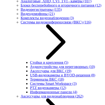
Аналоговые, AHD, CVI, TVI - камеры
(107)
Блоки бесперебойного и вторичного питания
(12)
Видеорегистраторы
(135)
Видеодомофоны
(21)
Комплекты видеонаблюдения
(3)
Системы видеоконференцсвязи (ВКС)
(116)
Стойки и крепления
(5)
Аудиоустройства для переговорных
(10)
Аксессуары для ВКС
(19)
USB-видеокамеры и BYOD-решения
(8)
Терминалы ВКС
(18)
Системы Smart Workspace
(3)
PTZ видеокамеры
(12)
Информационные панели
(4)
Аксессуары для видеонаблюдния
(262)