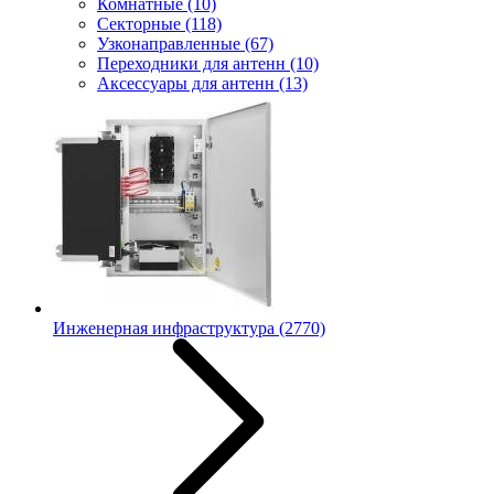
Комнатные
(10)
Секторные
(118)
Узконаправленные
(67)
Переходники для антенн
(10)
Аксессуары для антенн
(13)
Инженерная инфраструктура
(2770)