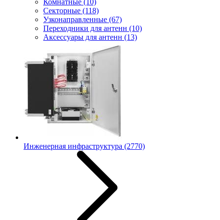
Комнатные
(10)
Секторные
(118)
Узконаправленные
(67)
Переходники для антенн
(10)
Аксессуары для антенн
(13)
Инженерная инфраструктура
(2770)