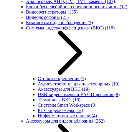
Аналоговые, AHD, CVI, TVI - камеры
(107)
Блоки бесперебойного и вторичного питания
(12)
Видеорегистраторы
(135)
Видеодомофоны
(21)
Комплекты видеонаблюдения
(3)
Системы видеоконференцсвязи (ВКС)
(116)
Стойки и крепления
(5)
Аудиоустройства для переговорных
(10)
Аксессуары для ВКС
(19)
USB-видеокамеры и BYOD-решения
(8)
Терминалы ВКС
(18)
Системы Smart Workspace
(3)
PTZ видеокамеры
(12)
Информационные панели
(4)
Аксессуары для видеонаблюдния
(262)