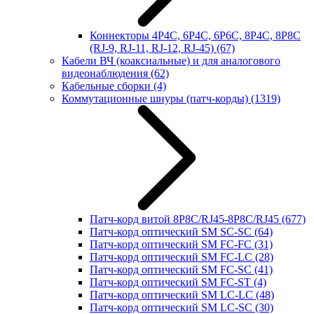
Коннекторы 4P4C, 6P4C, 6P6C, 8P4C, 8P8C
(RJ-9, RJ-11, RJ-12, RJ-45)
(67)
Кабели ВЧ (коаксиальные) и для аналогового
видеонаблюдения
(62)
Кабельные сборки
(4)
Коммутационные шнуры (патч-корды)
(1319)
Патч-корд витой 8P8C/RJ45-8P8C/RJ45
(677)
Патч-корд оптический SM SC-SC
(64)
Патч-корд оптический SM FC-FC
(31)
Патч-корд оптический SM FC-LC
(28)
Патч-корд оптический SM FC-SC
(41)
Патч-корд оптический SM FC-ST
(4)
Патч-корд оптический SM LC-LC
(48)
Патч-корд оптический SM LC-SC
(30)