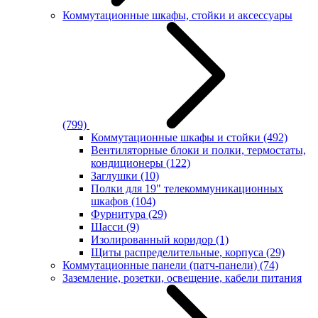
Коммутационные шкафы, стойки и аксессуары
(799)
Коммутационные шкафы и стойки
(492)
Вентиляторные блоки и полки, термостаты,
кондиционеры
(122)
Заглушки
(10)
Полки для 19" телекоммуникационных
шкафов
(104)
Фурнитура
(29)
Шасси
(9)
Изолированный коридор
(1)
Щиты распределительные, корпуса
(29)
Коммутационные панели (патч-панели)
(74)
Заземление, розетки, освещение, кабели питания