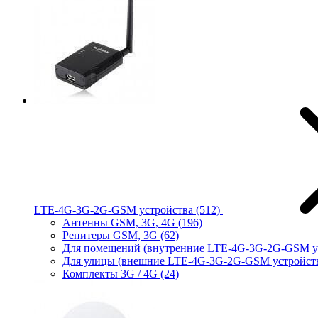
LTE-4G-3G-2G-GSM устройства
(512)
Антенны GSM, 3G, 4G
(196)
Репитеры GSM, 3G
(62)
Для помещений (внутренние LTE-4G-3G-2G-GSM у
Для улицы (внешние LTE-4G-3G-2G-GSM устройст
Комплекты 3G / 4G
(24)