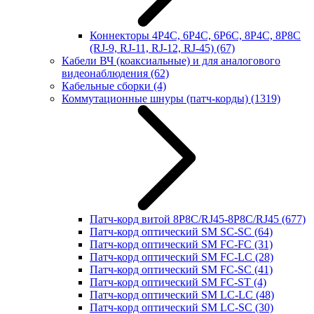
Коннекторы 4P4C, 6P4C, 6P6C, 8P4C, 8P8C
(RJ-9, RJ-11, RJ-12, RJ-45)
(67)
Кабели ВЧ (коаксиальные) и для аналогового
видеонаблюдения
(62)
Кабельные сборки
(4)
Коммутационные шнуры (патч-корды)
(1319)
Патч-корд витой 8P8C/RJ45-8P8C/RJ45
(677)
Патч-корд оптический SM SC-SC
(64)
Патч-корд оптический SM FC-FC
(31)
Патч-корд оптический SM FC-LC
(28)
Патч-корд оптический SM FC-SC
(41)
Патч-корд оптический SM FC-ST
(4)
Патч-корд оптический SM LC-LC
(48)
Патч-корд оптический SM LC-SC
(30)