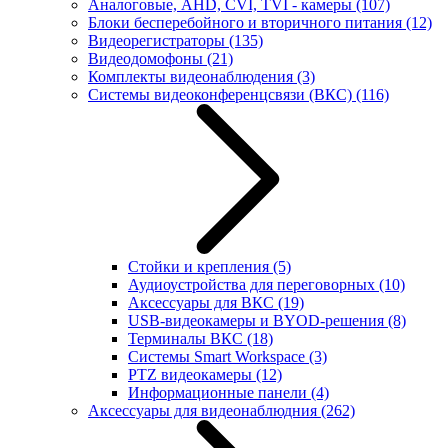
Аналоговые, AHD, CVI, TVI - камеры
(107)
Блоки бесперебойного и вторичного питания
(12)
Видеорегистраторы
(135)
Видеодомофоны
(21)
Комплекты видеонаблюдения
(3)
Системы видеоконференцсвязи (ВКС)
(116)
Стойки и крепления
(5)
Аудиоустройства для переговорных
(10)
Аксессуары для ВКС
(19)
USB-видеокамеры и BYOD-решения
(8)
Терминалы ВКС
(18)
Системы Smart Workspace
(3)
PTZ видеокамеры
(12)
Информационные панели
(4)
Аксессуары для видеонаблюдния
(262)