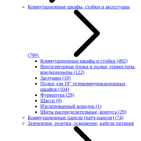
Коммутационные шкафы, стойки и аксессуары
(799)
Коммутационные шкафы и стойки
(492)
Вентиляторные блоки и полки, термостаты,
кондиционеры
(122)
Заглушки
(10)
Полки для 19" телекоммуникационных
шкафов
(104)
Фурнитура
(29)
Шасси
(9)
Изолированный коридор
(1)
Щиты распределительные, корпуса
(29)
Коммутационные панели (патч-панели)
(74)
Заземление, розетки, освещение, кабели питания