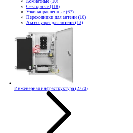
Комнатные
(10)
Секторные
(118)
Узконаправленные
(67)
Переходники для антенн
(10)
Аксессуары для антенн
(13)
Инженерная инфраструктура
(2770)