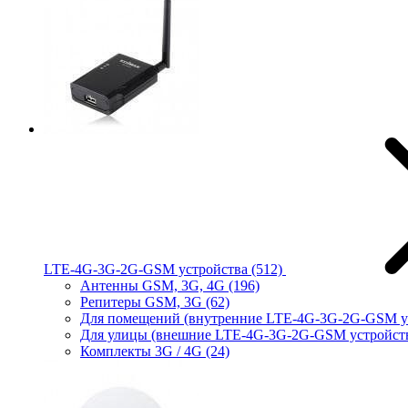
LTE-4G-3G-2G-GSM устройства
(512)
Антенны GSM, 3G, 4G
(196)
Репитеры GSM, 3G
(62)
Для помещений (внутренние LTE-4G-3G-2G-GSM у
Для улицы (внешние LTE-4G-3G-2G-GSM устройст
Комплекты 3G / 4G
(24)